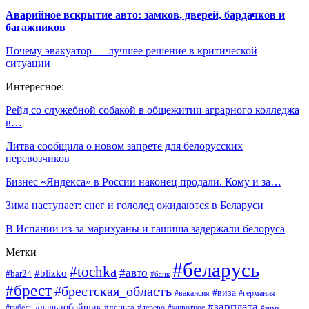
Аварийное вскрытие авто: замков, дверей, бардачков и
багажников
Почему эвакуатор — лучшее решение в критической
ситуации
Интересное:
Рейд со служебной собакой в общежитии аграрного колледжа
в…
Литва сообщила о новом запрете для белорусских
перевозчиков
Бизнес «Яндекса» в России наконец продали. Кому и за…
Зима наступает: снег и гололед ожидаются в Беларуси
В Испании из-за марихуаны и гашиша задержали белоруса
Метки
#беларусь
#tochka
#авто
#blizko
#bar24
#банк
#брест
#брестская_область
#виза
#вакансия
#германия
#зарплата
#дальнобойщик
#деньга
#гибель
#дерево
#животное
#зима