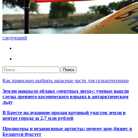
следующий
Как правильно выбрать запасные части для сельхозтехники
Землю накрыло облако «мертвых звезд»: ученые нашли
следы древнего космического взрыва в антарктическом
льду
В Бресте на аукционе продан крупный участок земли в
центре города за 2,7 млн рублей
Продюсеры и независимые артисты: почему шоу-бизнес в
Беларуси буксует