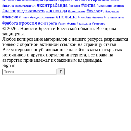
#контрабанда
#литва
#козловичи
#италия
#кредит
#минск
#медицина
#налог
#непогода
#очередь
#недвижимость
#отношения
#падение
#польша
#пенсия
#подорожание
#пособие
#потоп
#путешествие
#пинск
#россия
#работа
#сигарета
#сша
#таможня
#топливо
#снег
© 2026 - Новости Бреста и Брестской области. Все права
защищены.
Любое копирование материалов с нашего ресурса разрешается
только с обратной активной ссылкой на страницу статьи.
Все материалы опубликованные на сайте взяты с открытых
источников и других порталов интернета, все права на
авторство принадлежат их законным владельцам.
Sign in