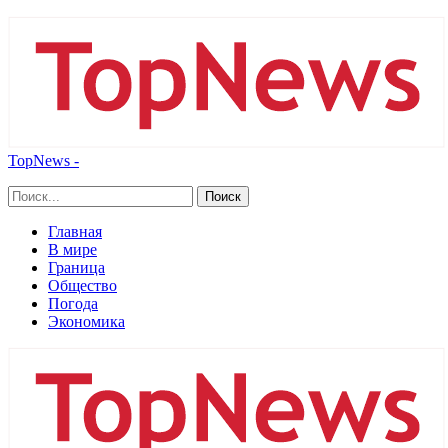
TopNews -
Главная
В мире
Граница
Общество
Погода
Экономика