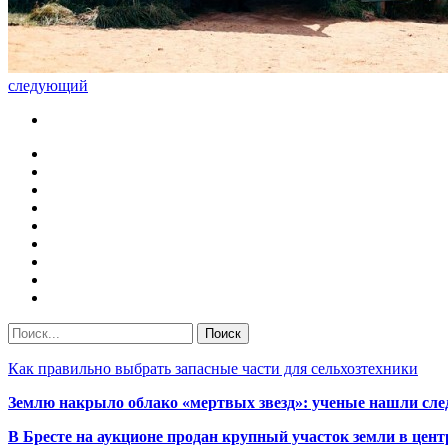
следующий
Как правильно выбрать запасные части для сельхозтехники
Землю накрыло облако «мертвых звезд»: ученые нашли сле
В Бресте на аукционе продан крупный участок земли в центр