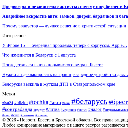
Продюсеры и независимые артисты: почему шоу-бизнес в Бе
Аварийное вскрытие авто: замков, дверей, бардачков и ба
Почему эвакуатор — лучшее решение в критической ситуации
Интересное:
У iPhone 15 — очередная проблема, теперь с корпусом. Apple…
Что изменится в Беларуси с 1 августа
Последствия сильного порывистого ветра в Бресте
Нужно ли декларировать на границе зарядное устройство для
Белоруска выжила в жутком ДТП в Ставропольском крае
Метки
#беларусь
#брест
#tochka
#авто
#blizko
#bar24
#банк
#контрабанда
#литва
#налог
#недвижимост
#кредит
#минск
#медицина
#сша
#таможня
#топливо
#снег
© 2026 - Новости Бреста и Брестской области. Все права защи
Любое копирование материалов с нашего ресурса разрешается т