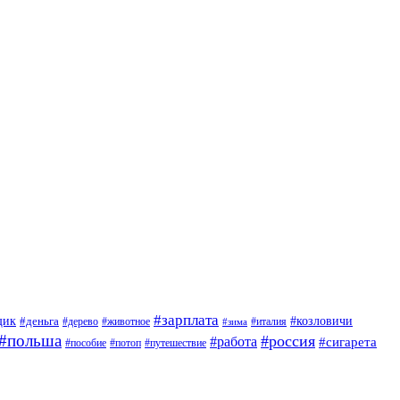
#зарплата
щик
#деньга
#козловичи
#дерево
#животное
#италия
#зима
#польша
#россия
#работа
#сигарета
#пособие
#потоп
#путешествие