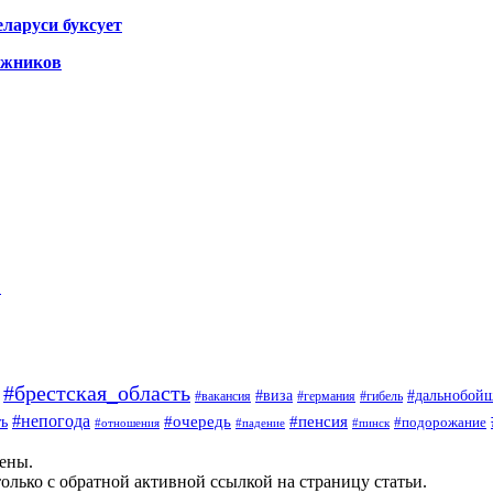
ларуси буксует
гажников
…
#брестская_область
#дальнобой
#виза
#вакансия
#германия
#гибель
#непогода
#очередь
#пенсия
ь
#подорожание
#отношения
#падение
#пинск
щены.
олько с обратной активной ссылкой на страницу статьи.