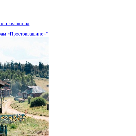
ростоквашино»
ивам «Простоквашино»"