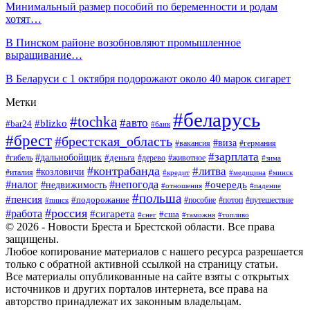
Минимальный размер пособий по беременности и родам
хотят…
В Пинском районе возобновляют промышленное
выращивание…
В Беларуси с 1 октября подорожают около 40 марок сигарет
Метки
#беларусь
#tochka
#авто
#blizko
#bar24
#банк
#брест
#брестская_область
#виза
#вакансия
#германия
#зарплата
#дальнобойщик
#деньга
#гибель
#дерево
#животное
#зима
#контрабанда
#литва
#козловичи
#италия
#кредит
#минск
#медицина
#налог
#непогода
#очередь
#недвижимость
#отношения
#падение
#польша
#пенсия
#подорожание
#пособие
#потоп
#путешествие
#пинск
#россия
#работа
#сигарета
#сша
#таможня
#топливо
#снег
© 2026 - Новости Бреста и Брестской области. Все права
защищены.
Любое копирование материалов с нашего ресурса разрешается
только с обратной активной ссылкой на страницу статьи.
Все материалы опубликованные на сайте взяты с открытых
источников и других порталов интернета, все права на
авторство принадлежат их законным владельцам.