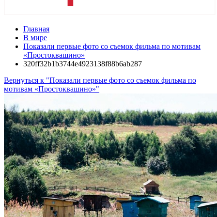
Главная
В мире
Показали первые фото со съемок фильма по мотивам
«Простоквашино»
320ff32b1b3744e4923138f88b6ab287
Вернуться к "Показали первые фото со съемок фильма по
мотивам «Простоквашино»"