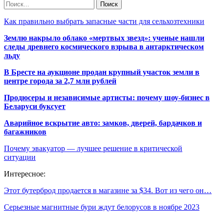
Как правильно выбрать запасные части для сельхозтехники
Землю накрыло облако «мертвых звезд»: ученые нашли
следы древнего космического взрыва в антарктическом
льду
В Бресте на аукционе продан крупный участок земли в
центре города за 2,7 млн рублей
Продюсеры и независимые артисты: почему шоу-бизнес в
Беларуси буксует
Аварийное вскрытие авто: замков, дверей, бардачков и
багажников
Почему эвакуатор — лучшее решение в критической
ситуации
Интересное:
Этот бутерброд продается в магазине за $34. Вот из чего он…
Серьезные магнитные бури ждут белорусов в ноябре 2023