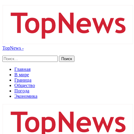
TopNews -
Главная
В мире
Граница
Общество
Погода
Экономика