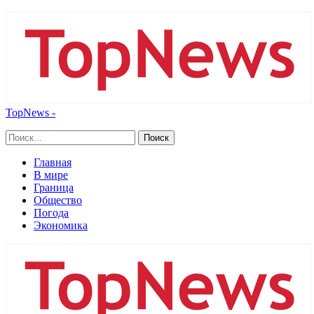
TopNews -
Главная
В мире
Граница
Общество
Погода
Экономика