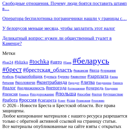
Свободные отношения. Почему люди боятся поставить штамп
в…
Оператора беспилотника пограничники нашли у границы с…
У белорусов меньше месяца, чтобы заплатить этот налог
Деликатный вопрос: нужен ли общественный туалет в
Каменце?
Метки
#беларусь
#tochka
#авто
#blizko
#bar24
#банк
#брест
#брестская_область
#виза
#вакансия
#германия
#зарплата
#дальнобойщик
#деньга
#гибель
#дерево
#животное
#зима
#контрабанда
#литва
#козловичи
#италия
#кредит
#минск
#медицина
#налог
#непогода
#очередь
#недвижимость
#отношения
#падение
#польша
#пенсия
#подорожание
#пособие
#потоп
#путешествие
#пинск
#россия
#работа
#сигарета
#сша
#таможня
#топливо
#снег
© 2026 - Новости Бреста и Брестской области. Все права
защищены.
Любое копирование материалов с нашего ресурса разрешается
только с обратной активной ссылкой на страницу статьи.
Все материалы опубликованные на сайте взяты с открытых