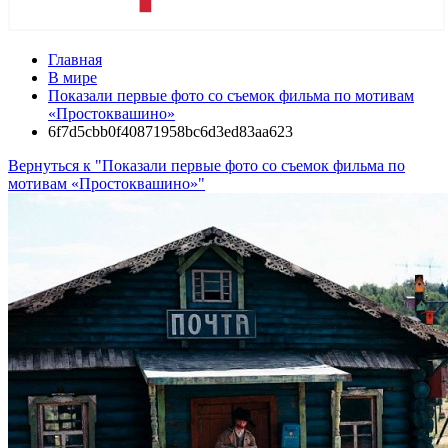
Главная
В мире
Показали первые фото со съемок фильма по мотивам
«Простоквашино»
6f7d5cbb0f40871958bc6d3ed83aa623
Вернуться к "Показали первые фото со съемок фильма по
мотивам «Простоквашино»"