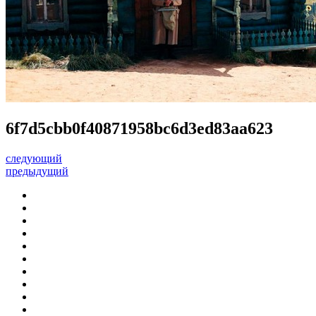
6f7d5cbb0f40871958bc6d3ed83aa623
следующий
предыдущий