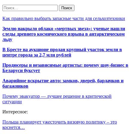
Как правильно выбрать запасные части для сельхозтехники
Землю накрыло облако «мертвых звезд»: ученые нашли
следы древнего космического взрыва в антарктическом
льду
В Бресте на аукционе продан крупный участок земли в
центре города за 2,7 млн рублей
Продюсеры и независимые артисты: почему шоу-бизнес в
Беларуси буксует
Аварийное вскрытие авто: замков, дверей, бардачков и
багажников
Почему эвакуатор — лучшее решение в критической
ситуации
Интересное:
Польша планирует ужесточить визовую политику – это
коснется…