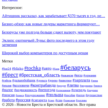
Интересное:
Айтишник рассказал, как зарабатывает $370 тысяч в год, не…
Бизнес-обзор: как новые лидеры маркетинга формируют…
Белорусы уже полгода больше сдают валюту, чем покупают
Эклипс охотничьей Луны: фото последнего в этом году
затмения
Широкий выбор компьютеров по доступным ценам
Метки
#беларусь
#tochka
#авто
#blizko
#bar24
#банк
#брест
#брестская_область
#виза
#вакансия
#германия
#зарплата
#дальнобойщик
#деньга
#гибель
#дерево
#животное
#зима
#контрабанда
#литва
#козловичи
#италия
#кредит
#минск
#медицина
#налог
#непогода
#очередь
#недвижимость
#отношения
#падение
#польша
#пенсия
#подорожание
#пособие
#потоп
#путешествие
#пинск
#россия
#работа
#сигарета
#сша
#таможня
#топливо
#снег
© 2026 - Новости Бреста и Брестской области. Все права