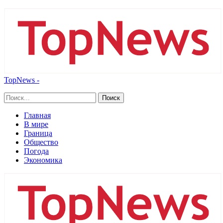
TopNews -
Главная
В мире
Граница
Общество
Погода
Экономика