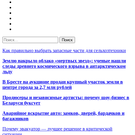
Как правильно выбрать запасные части для сельхозтехники
Землю накрыло облако «мертвых звезд»: ученые нашли
следы древнего космического взрыва в антарктическом
льду
В Бресте на аукционе продан крупный участок земли в
центре города за 2,7 млн рублей
Продюсеры и независимые артисты: почему шоу-бизнес в
Беларуси буксует
Аварийное вскрытие авто: замков, дверей, бардачков и
багажников
Почему эвакуатор — лучшее решение в критической
ситуации