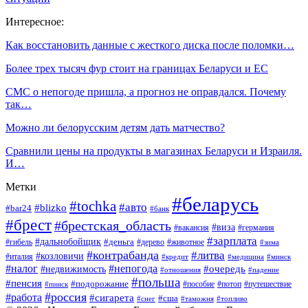
Интересное:
Как восстановить данные с жесткого диска после поломки…
Более трех тысяч фур стоит на границах Беларуси и ЕС
СМС о непогоде пришла, а прогноз не оправдался. Почему
так…
Можно ли белорусским детям дать матчество?
Сравнили цены на продукты в магазинах Беларуси и Израиля.
И…
Метки
#беларусь
#tochka
#авто
#blizko
#bar24
#банк
#брест
#брестская_область
#виза
#вакансия
#германия
#зарплата
#дальнобойщик
#деньга
#гибель
#дерево
#животное
#зима
#контрабанда
#литва
#козловичи
#италия
#кредит
#минск
#медицина
#налог
#непогода
#очередь
#недвижимость
#отношения
#падение
#польша
#пенсия
#подорожание
#пособие
#потоп
#путешествие
#пинск
#россия
#работа
#сигарета
#сша
#таможня
#топливо
#снег