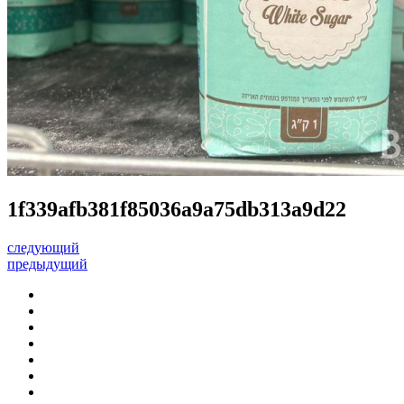
1f339afb381f85036a9a75db313a9d22
следующий
предыдущий