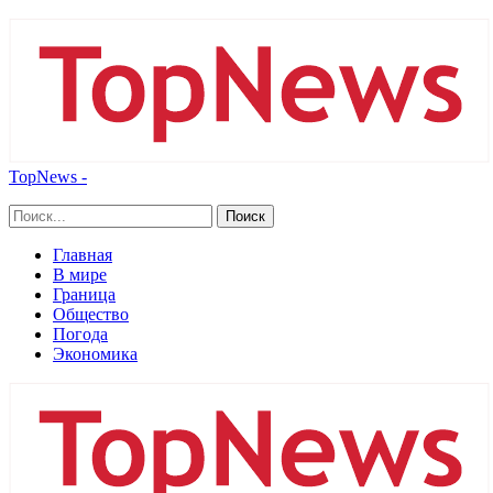
TopNews -
Главная
В мире
Граница
Общество
Погода
Экономика