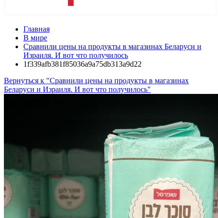
Главная
В мире
Сравнили цены на продукты в магазинах Беларуси и
Израиля. И вот что получилось
1f339afb381f85036a9a75db313a9d22
Вернуться к "Сравнили цены на продукты в магазинах
Беларуси и Израиля. И вот что получилось"