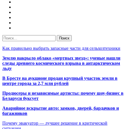
Как правильно выбрать запасные части для сельхозтехники
Землю накрыло облако «мертвых звезд»: ученые нашли
следы древнего космического взрыва в антарктическом
льду
В Бресте на аукционе продан крупный участок земли в
центре города за 2,7 млн рублей
Продюсеры и независимые артисты: почему шоу-бизнес в
Беларуси буксует
Аварийное вскрытие авто: замков, дверей, бардачков и
багажников
Почему эвакуатор — лучшее решение в критической
ситуации