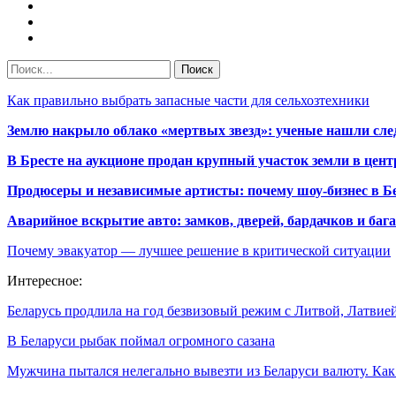
Как правильно выбрать запасные части для сельхозтехники
Землю накрыло облако «мертвых звезд»: ученые нашли сле
В Бресте на аукционе продан крупный участок земли в центр
Продюсеры и независимые артисты: почему шоу-бизнес в Бе
Аварийное вскрытие авто: замков, дверей, бардачков и ба
Почему эвакуатор — лучшее решение в критической ситуации
Интересное:
Беларусь продлила на год безвизовый режим с Литвой, Латви
В Беларуси рыбак поймал огромного сазана
Мужчина пытался нелегально вывезти из Беларуси валюту. Ка