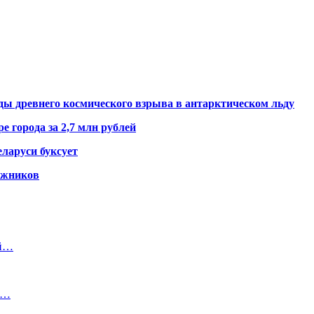
ды древнего космического взрыва в антарктическом льду
е города за 2,7 млн рублей
ларуси буксует
гажников
ей…
к…