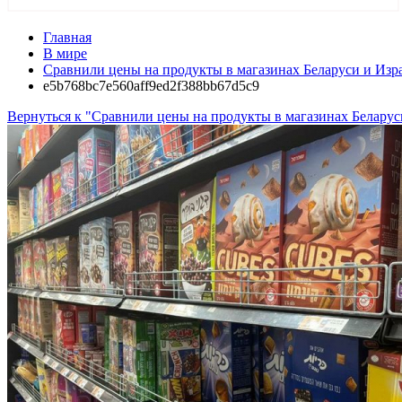
Главная
В мире
Сравнили цены на продукты в магазинах Беларуси и Изра
e5b768bc7e560aff9ed2f388bb67d5c9
Вернуться к "Сравнили цены на продукты в магазинах Беларуси