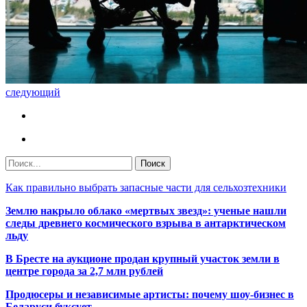
следующий
Как правильно выбрать запасные части для сельхозтехники
Землю накрыло облако «мертвых звезд»: ученые нашли
следы древнего космического взрыва в антарктическом
льду
В Бресте на аукционе продан крупный участок земли в
центре города за 2,7 млн рублей
Продюсеры и независимые артисты: почему шоу-бизнес в
Беларуси буксует