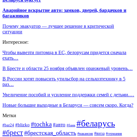
Аварийное вскрытие авто: замков, дверей, бардачков и
багажников
Почему эвакуатор — лучшее решение в критической
ситуации
Интересное:
Чтобы вывезти питомца в ЕС, белорусам придется сначала
ехать…
В Бресте и области 25 ноября объявлен оранжевый уровень…
В России хотят повысить утильсбор на сельхозтехнику в 5
раз…
Увеличение пособий и усиление поддержки семей с детьми.…
Новые большие выходные в Беларуси — совсем скоро. Когда?
Метки
#беларусь
#tochka
#авто
#blizko
#bar24
#банк
#брест
#брестская_область
#виза
#вакансия
#германия