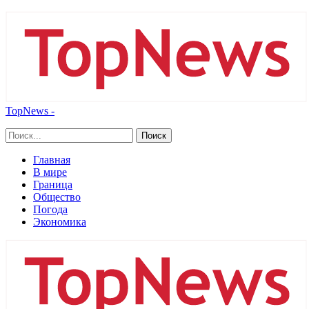
TopNews -
Главная
В мире
Граница
Общество
Погода
Экономика