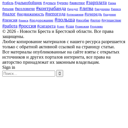
#зарплата
#дальнобойщик
#деньга
#гибель
#дерево
#животное
#зима
#контрабанда
#литва
#козловичи
#италия
#кредит
#минск
#медицина
#налог
#непогода
#очередь
#недвижимость
#отношения
#падение
#польша
#пенсия
#подорожание
#пособие
#потоп
#путешествие
#пинск
#россия
#работа
#сигарета
#сша
#таможня
#топливо
#снег
© 2026 - Новости Бреста и Брестской области. Все права
защищены.
Любое копирование материалов с нашего ресурса разрешается
только с обратной активной ссылкой на страницу статьи.
Все материалы опубликованные на сайте взяты с открытых
источников и других порталов интернета, все права на
авторство принадлежат их законным владельцам.
Sign in