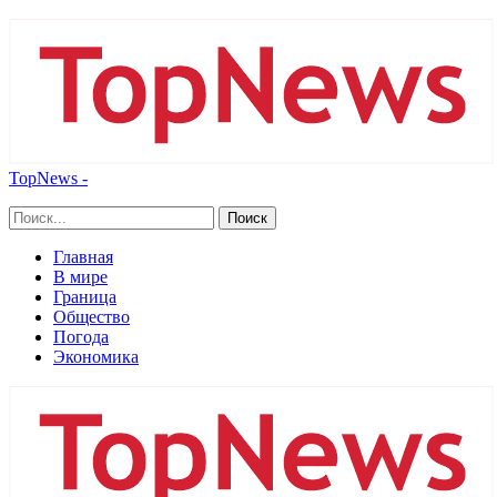
TopNews -
Главная
В мире
Граница
Общество
Погода
Экономика