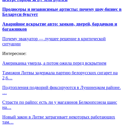
Продюсеры и независимые артисты: почему шоу-бизнес в
Беларуси буксует
Аварийное вскрытие авто: замков, дверей, бардачков и
багажников
Почему эвакуатор — лучшее решение в критической
ситуации
Интересное:
Американка умерла, а потом ожила перед вскрытием
Таможня Литвы задержала партию белорусских сигарет на
2,6…
Подтопления подворий фиксируются в Лунинецком районе.
…
Страсти по райпо: есть ли у магазинов Белкоопсоюза шанс
на…
Новый закон в Литве затрагивает некоторых работающих
там…