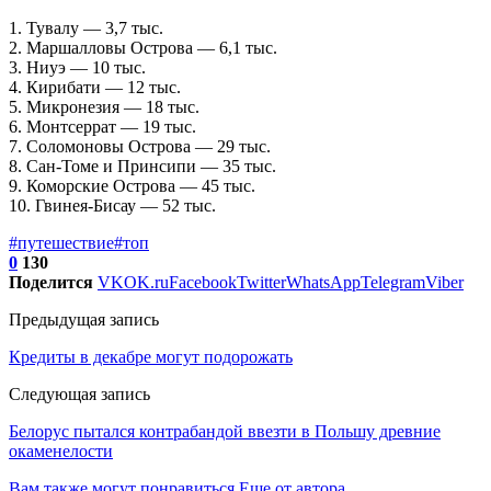
1. Тувалу — 3,7 тыс.
2. Маршалловы Острова — 6,1 тыс.
3. Ниуэ — 10 тыс.
4. Кирибати — 12 тыс.
5. Микронезия — 18 тыс.
6. Монтсеррат — 19 тыс.
7. Соломоновы Острова — 29 тыс.
8. Сан-Томе и Принсипи — 35 тыс.
9. Коморские Острова — 45 тыс.
10. Гвинея-Бисау — 52 тыс.
#путешествие
#топ
0
130
Поделится
VK
OK.ru
Facebook
Twitter
WhatsApp
Telegram
Viber
Предыдущая запись
Кредиты в декабре могут подорожать
Следующая запись
Белорус пытался контрабандой ввезти в Польшу древние
окаменелости
Вам также могут понравиться
Еще от автора