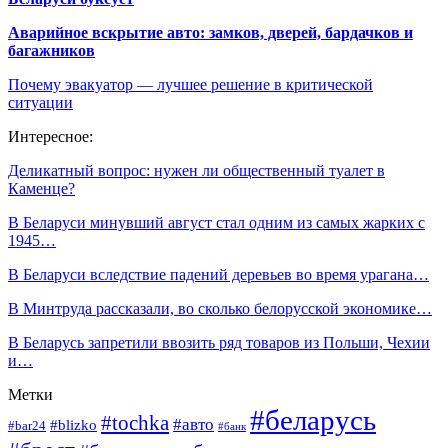
Аварийное вскрытие авто: замков, дверей, бардачков и
багажников
Почему эвакуатор — лучшее решение в критической
ситуации
Интересное:
Деликатный вопрос: нужен ли общественный туалет в
Каменце?
В Беларуси минувший август стал одним из самых жарких с
1945…
В Беларуси вследствие падений деревьев во время урагана…
В Минтруда рассказали, во сколько белорусской экономике…
В Беларусь запретили ввозить ряд товаров из Польши, Чехии
и…
Метки
#беларусь
#tochka
#авто
#blizko
#bar24
#банк