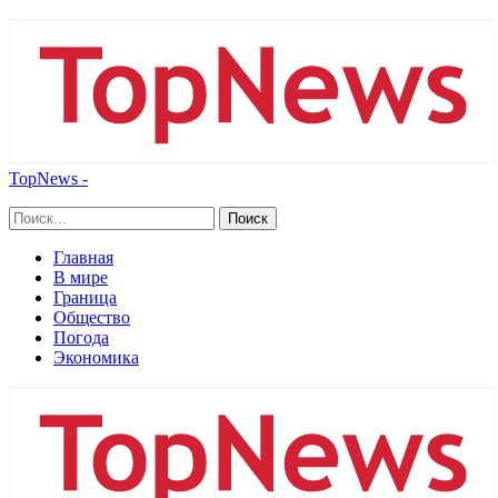
TopNews -
Главная
В мире
Граница
Общество
Погода
Экономика