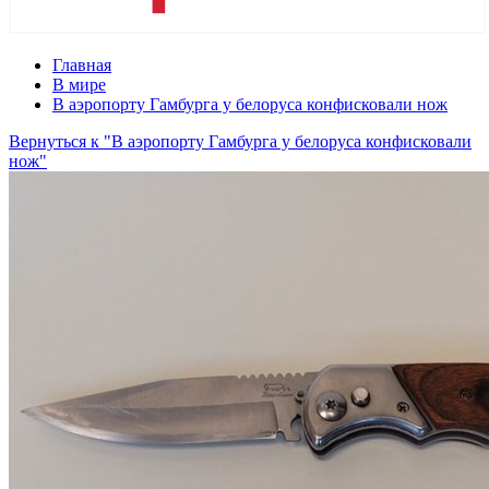
Главная
В мире
В аэропорту Гамбурга у белоруса конфисковали нож
Вернуться к "В аэропорту Гамбурга у белоруса конфисковали
нож"