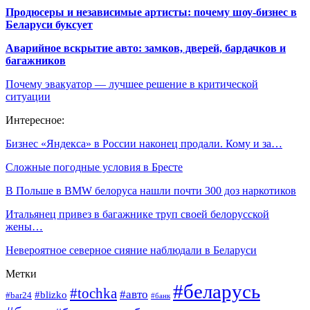
Продюсеры и независимые артисты: почему шоу-бизнес в
Беларуси буксует
Аварийное вскрытие авто: замков, дверей, бардачков и
багажников
Почему эвакуатор — лучшее решение в критической
ситуации
Интересное:
Бизнес «Яндекса» в России наконец продали. Кому и за…
Сложные погодные условия в Бресте
В Польше в BMW белоруса нашли почти 300 доз наркотиков
Итальянец привез в багажнике труп своей белорусской
жены…
Невероятное северное сияние наблюдали в Беларуси
Метки
#беларусь
#tochka
#авто
#blizko
#bar24
#банк