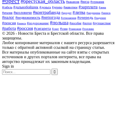
#брест
#брестская_область
#виза
#вакансия
#германия
#зарплата
#дальнобойщик
#деньга
#гибель
#дерево
#животное
#зима
#контрабанда
#литва
#козловичи
#италия
#кредит
#минск
#медицина
#налог
#непогода
#очередь
#недвижимость
#отношения
#падение
#польша
#пенсия
#подорожание
#пособие
#потоп
#путешествие
#пинск
#россия
#работа
#сигарета
#сша
#таможня
#топливо
#снег
© 2026 - Новости Бреста и Брестской области. Все права
защищены.
Любое копирование материалов с нашего ресурса разрешается
только с обратной активной ссылкой на страницу статьи.
Все материалы опубликованные на сайте взяты с открытых
источников и других порталов интернета, все права на
авторство принадлежат их законным владельцам.
Sign in