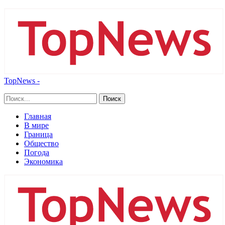
TopNews -
Главная
В мире
Граница
Общество
Погода
Экономика