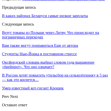
Предыдущая запись
В каких районах Беларуси самые низкие зарплаты
Следующая запись
Везут товары из Польши через Литву. Что происходит на
пограничных переходах
Вам также могут понравиться
Еще от автора
Студенты Нью-Йорка в постоянном стрессе
Оксфордский словарь выбрал словом года выражение
«брейнрот». Что оно означает?
В России хотят повысить утильсбор на сельхозтехнику в 5 раз
— как это коснется…
Умер известный кот-гигант Крошик
Prev
Next
Оставьте ответ