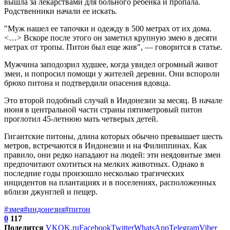
вышла за лекарствами для больного ребенка и пропала.
Родственники начали ее искать.
"Муж нашел ее тапочки и одежду в 500 метрах от их дома.
<…> Вскоре после этого он заметил крупную змею в десяти
метрах от тропы. Питон был еще жив", — говорится в статье.
Мужчина заподозрил худшее, когда увидел огромный живот
змеи, и попросил помощи у жителей деревни. Они вспороли
брюхо питона и подтвердили опасения вдовца.
Это второй подобный случай в Индонезии за месяц. В начале
июня в центральной части страны пятиметровый питон
проглотил 45-летнюю мать четверых детей.
Гигантские питоны, длина которых обычно превышает шесть
метров, встречаются в Индонезии и на Филиппинах. Как
правило, они редко нападают на людей: эти неядовитые змеи
предпочитают охотиться на мелких животных. Однако в
последние годы произошло несколько трагических
инцидентов на плантациях и в поселениях, расположенных
вблизи джунглей и пещер.
#змея
#индонезия
#питон
0
117
Поделится
VK
OK.ru
Facebook
Twitter
WhatsApp
Telegram
Viber