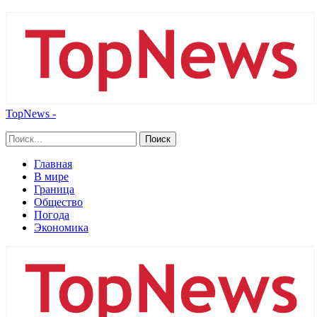
TopNews -
Главная
В мире
Граница
Общество
Погода
Экономика