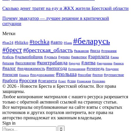
Сколько денег тратят на еду и ЖКХ жители Брестской области
Почему эвакуатор — лучшее решение в критической
ситуации
Метки
#беларусь
#tochka
#авто
#blizko
#bar24
#банк
#брест
#брестская_область
#виза
#вакансия
#германия
#зарплата
#дальнобойщик
#деньга
#гибель
#дерево
#животное
#зима
#контрабанда
#литва
#козловичи
#италия
#кредит
#минск
#медицина
#налог
#непогода
#очередь
#недвижимость
#отношения
#падение
#польша
#пенсия
#подорожание
#пособие
#потоп
#путешествие
#пинск
#россия
#работа
#сигарета
#сша
#таможня
#топливо
#снег
© 2026 - Новости Бреста и Брестской области. Все права
защищены.
Любое копирование материалов с нашего ресурса разрешается
только с обратной активной ссылкой на страницу статьи.
Все материалы опубликованные на сайте взяты с открытых
источников и других порталов интернета, все права на
авторство принадлежат их законным владельцам.
Sign in