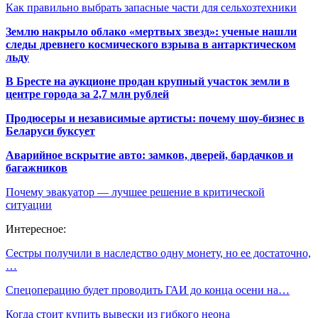
Как правильно выбрать запасные части для сельхозтехники
Землю накрыло облако «мертвых звезд»: ученые нашли
следы древнего космического взрыва в антарктическом
льду
В Бресте на аукционе продан крупный участок земли в
центре города за 2,7 млн рублей
Продюсеры и независимые артисты: почему шоу-бизнес в
Беларуси буксует
Аварийное вскрытие авто: замков, дверей, бардачков и
багажников
Почему эвакуатор — лучшее решение в критической
ситуации
Интересное:
Сестры получили в наследство одну монету, но ее достаточно,
…
Спецоперацию будет проводить ГАИ до конца осени на…
Когда стоит купить вывески из гибкого неона