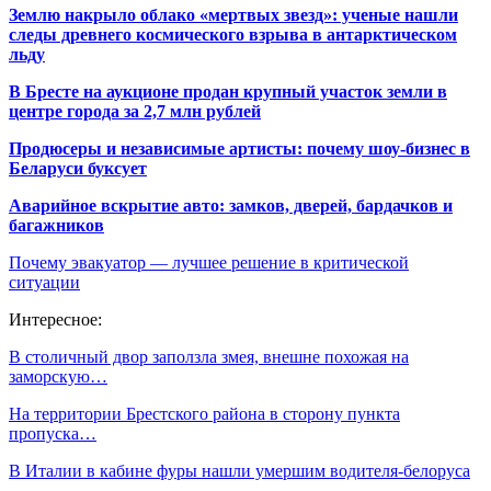
Землю накрыло облако «мертвых звезд»: ученые нашли
следы древнего космического взрыва в антарктическом
льду
В Бресте на аукционе продан крупный участок земли в
центре города за 2,7 млн рублей
Продюсеры и независимые артисты: почему шоу-бизнес в
Беларуси буксует
Аварийное вскрытие авто: замков, дверей, бардачков и
багажников
Почему эвакуатор — лучшее решение в критической
ситуации
Интересное:
В столичный двор заползла змея, внешне похожая на
заморскую…
На территории Брестского района в сторону пункта
пропуска…
В Италии в кабине фуры нашли умершим водителя-белоруса