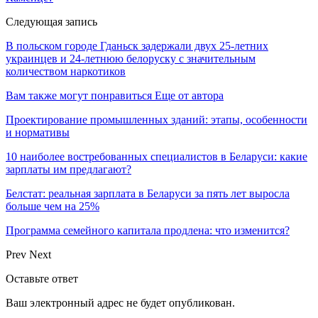
Следующая запись
В польском городе Гданьск задержали двух 25-летних
украинцев и 24-летнюю белоруску с значительным
количеством наркотиков
Вам также могут понравиться
Еще от автора
Проектирование промышленных зданий: этапы, особенности
и нормативы
10 наиболее востребованных специалистов в Беларуси: какие
зарплаты им предлагают?
Белстат: реальная зарплата в Беларуси за пять лет выросла
больше чем на 25%
Программа семейного капитала продлена: что изменится?
Prev
Next
Оставьте ответ
Ваш электронный адрес не будет опубликован.