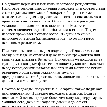
Но давайте вернемся к понятию налогового резидентства.
Налоговое резидентство физлица определяется в соответствии
с законодательством каждой конкретной страны и имеет
важное значение для определения налоговых обязательств и
применения налоговых льгот. Основным критерием для
установления налогового резидентства в Беларуси
является
количество дней пребывания в стране
. Так, если
человек проживает в стране более 183 дней в течение
налогового периода (календарный год), то он считается
налоговым резидентом.
При этом немаловажным для подсчета дней являются цели
въезда и выезда из страны и даже наличие гражданства или
вида на жительства в Беларуси. Примерами же доходов из-за
границы, по которым физическим лицам нужно отчитываться
перед белорусскими налоговыми органами могут послужить
различного рода вознаграждения за труд, от
предпринимательской деятельности, дивиденды, проценты по
депозитам и многое другое.
Некоторые доходы, полученные в Беларуси, также подлежат
декларированию. Приведем несколько примеров. Если за
последние 5 лет вы продали более чем одну квартиру, гараж,
машиноместо, дачу или садовый домик и др. объект
недвижимости (либо долю в праве собственности на него),