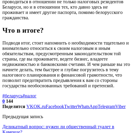
проводиться в отношении не только налоговых резидентов
Беларуси, но и в отношении тех, кто давно здесь не
проживает и имеет другие паспорта, помимо белорусского
гражданства.
Что в итоге?
Подводя итог, стоит напомнить о необходимости тщательно и
внимательно относиться к своим налоговым и иным
обязательствам, предусмотренным законодательством той
страны, где вы проживаете, ведете бизнес, владеете
недвижимостью и банковскими счетами. И чем раньше вы это
начнете делать, тем быстрее и глубже погрузитесь в тему
налогового планирования и финансовой грамотности, что
позволит предотвратить предъявления к вам со стороны
государства необоснованных требований и претензий.
#беларусь
#налог
0
144
Поделится
VK
OK.ru
Facebook
Twitter
WhatsApp
Telegram
Viber
Предыдущая запись
Деликатный вопрос: нужен ли общественный туалет в
Каменце?