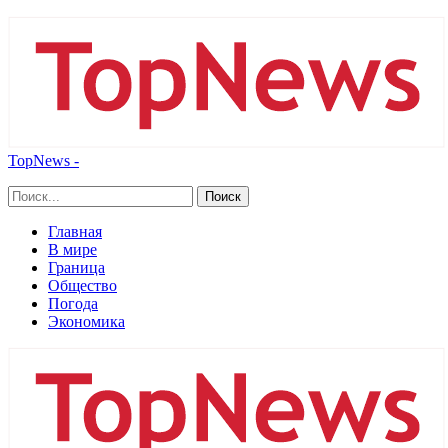
TopNews -
Главная
В мире
Граница
Общество
Погода
Экономика