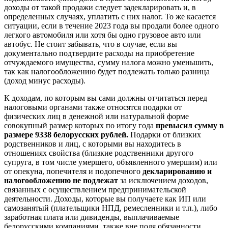
доходы от такой продажи следует задекларировать и, в
определенных случаях, уплатить с них налог. То же касается
ситуации, если в течение 2023 года вы продали более одного
легкого автомобиля или хотя бы одно грузовое авто или
автобус. Не стоит забывать, что в случае, если вы
документально подтвердите расходы на приобретение
отчуждаемого имущества, сумму налога можно уменьшить,
так как налогообложению будет подлежать только разница
(доход минус расходы).
К доходам, по которым вы сами должны отчитаться перед
налоговыми органами также относятся подарки от
физических лиц в денежной или натуральной форме
совокупный размер которых по итогу года
превысил сумму в
размере 9338 белорусских рублей.
Подарки от близких
родственников и лиц, с которыми вы находитесь в
отношениях свойства (близкие родственники другого
супруга, в том числе умершего, объявленного умершим) или
от опекуна, попечителя и подопечного
декларированию и
налогообложению не подлежат
за исключением доходов,
связанных с осуществлением предпринимательской
деятельности. Доходы, которые вы получаете как ИП или
самозанятый (плательщики НПД, ремесленники и т.п.), либо
заработная плата или дивиденды, выплачиваемые
белорусскими компаниями, также вне поля обязанности