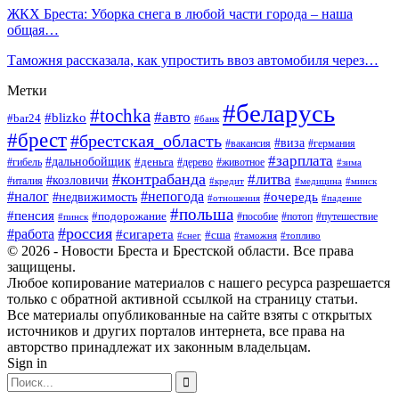
ЖКХ Бреста: Уборка снега в любой части города – наша
общая…
Таможня рассказала, как упростить ввоз автомобиля через…
Метки
#беларусь
#tochka
#авто
#blizko
#bar24
#банк
#брест
#брестская_область
#виза
#вакансия
#германия
#зарплата
#дальнобойщик
#деньга
#гибель
#дерево
#животное
#зима
#контрабанда
#литва
#козловичи
#италия
#кредит
#минск
#медицина
#налог
#непогода
#очередь
#недвижимость
#отношения
#падение
#польша
#пенсия
#подорожание
#пособие
#потоп
#путешествие
#пинск
#россия
#работа
#сигарета
#сша
#таможня
#топливо
#снег
© 2026 - Новости Бреста и Брестской области. Все права
защищены.
Любое копирование материалов с нашего ресурса разрешается
только с обратной активной ссылкой на страницу статьи.
Все материалы опубликованные на сайте взяты с открытых
источников и других порталов интернета, все права на
авторство принадлежат их законным владельцам.
Sign in