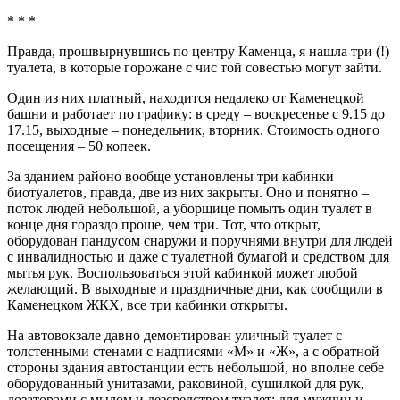
* * *
Правда, прошвырнувшись по центру Каменца, я нашла три (!)
туалета, в которые горожане с чис той совестью могут зайти.
Один из них платный, находится недалеко от Каменецкой
башни и работает по графику: в среду – воскресенье с 9.15 до
17.15, выходные – понедельник, вторник. Стоимость одного
посещения – 50 копеек.
За зданием районо вообще установлены три кабинки
биотуалетов, правда, две из них закрыты. Оно и понятно –
поток людей небольшой, а уборщице помыть один туалет в
конце дня гораздо проще, чем три. Тот, что открыт,
оборудован пандусом снаружи и поручнями внутри для людей
с инвалидностью и даже с туалетной бумагой и средством для
мытья рук. Воспользоваться этой кабинкой может любой
желающий. В выходные и праздничные дни, как сообщили в
Каменецком ЖКХ, все три кабинки открыты.
На автовокзале давно демонтирован уличный туалет с
толстенными стенами с надписями «М» и «Ж», а с обратной
стороны здания автостанции есть небольшой, но вполне себе
оборудованный унитазами, раковиной, сушилкой для рук,
дозаторами с мылом и дезсредством туалет: для мужчин и