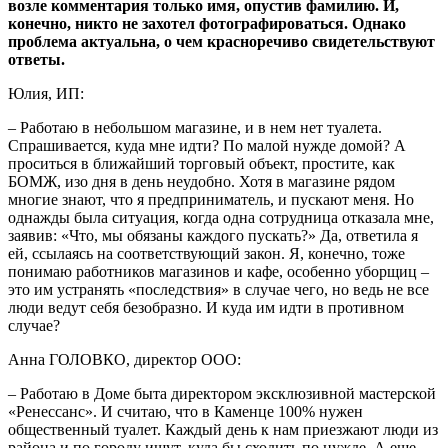
возле комментария только имя, опустив фамилию. И,
конечно, никто не захотел фотографироваться. Однако
проблема актуальна, о чем красноречиво свидетельствуют
ответы.
Юлия, ИП:
– Работаю в небольшом магазине, и в нем нет туалета.
Спрашивается, куда мне идти? По малой нужде домой? А
проситься в ближайший торговый объект, простите, как
БОМЖ, изо дня в день неудобно. Хотя в магазине рядом
многие знают, что я предприниматель, и пускают меня. Но
однажды была ситуация, когда одна сотрудница отказала мне,
заявив: «Что, мы обязаны каждого пускать?» Да, ответила я
ей, ссылаясь на соответствующий закон. Я, конечно, тоже
понимаю работников магазинов и кафе, особенно уборщиц –
это им устранять «последствия» в случае чего, но ведь не все
люди ведут себя безобразно. И куда им идти в противном
случае?
Анна ГОЛОВКО, директор ООО:
– Работаю в Доме быта директором эксклюзивной мастерской
«Ренессанс». И считаю, что в Каменце 100% нужен
общественный туалет. Каждый день к нам приезжают люди из
района и по городу ищут, куда бы сходить по нужде. А еще