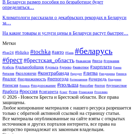
В Беларуси размер пособия по безработице будет
определяться…
Климатологи рассказали о декабрьских рекордах в Беларуси
за…
На какие товары и услуги цены в Беларуси растут быстрее…
Метки
#беларусь
#tochka
#авто
#blizko
#bar24
#банк
#брест
#брестская_область
#виза
#вакансия
#германия
#зарплата
#дальнобойщик
#деньга
#гибель
#дерево
#животное
#зима
#контрабанда
#литва
#козловичи
#италия
#кредит
#минск
#медицина
#налог
#непогода
#очередь
#недвижимость
#отношения
#падение
#польша
#пенсия
#подорожание
#пособие
#потоп
#путешествие
#пинск
#россия
#работа
#сигарета
#сша
#таможня
#топливо
#снег
© 2026 - Новости Бреста и Брестской области. Все права
защищены.
Любое копирование материалов с нашего ресурса разрешается
только с обратной активной ссылкой на страницу статьи.
Все материалы опубликованные на сайте взяты с открытых
источников и других порталов интернета, все права на
авторство принадлежат их законным владельцам.