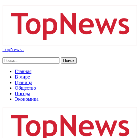
TopNews -
Главная
В мире
Граница
Общество
Погода
Экономика