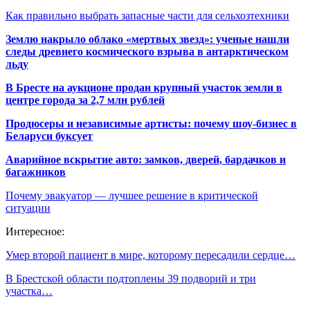
Как правильно выбрать запасные части для сельхозтехники
Землю накрыло облако «мертвых звезд»: ученые нашли
следы древнего космического взрыва в антарктическом
льду
В Бресте на аукционе продан крупный участок земли в
центре города за 2,7 млн рублей
Продюсеры и независимые артисты: почему шоу-бизнес в
Беларуси буксует
Аварийное вскрытие авто: замков, дверей, бардачков и
багажников
Почему эвакуатор — лучшее решение в критической
ситуации
Интересное:
Умер второй пациент в мире, которому пересадили сердце…
В Брестской области подтоплены 39 подворий и три
участка…