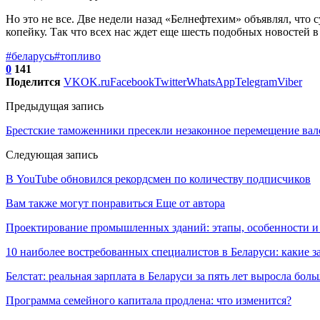
Но это не все. Две недели назад «Белнефтехим» объявлял, что
копейку. Так что всех нас ждет еще шесть подобных новостей 
#беларусь
#топливо
0
141
Поделится
VK
OK.ru
Facebook
Twitter
WhatsApp
Telegram
Viber
Предыдущая запись
Брестские таможенники пресекли незаконное перемещение вал
Следующая запись
В YouTube обновился рекордсмен по количеству подписчиков
Вам также могут понравиться
Еще от автора
Проектирование промышленных зданий: этапы, особенности 
10 наиболее востребованных специалистов в Беларуси: какие 
Белстат: реальная зарплата в Беларуси за пять лет выросла бол
Программа семейного капитала продлена: что изменится?