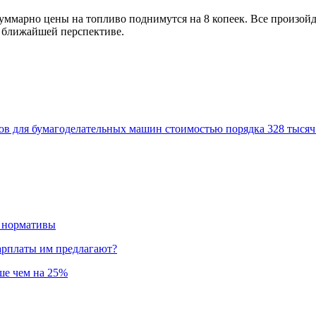
 суммарно цены на топливо поднимутся на 8 копеек. Все произо
в ближайшей перспективе.
ов для бумагоделательных машин стоимостью порядка 328 тысяч
и нормативы
зарплаты им предлагают?
ьше чем на 25%