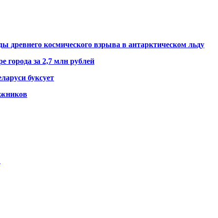
ды древнего космического взрыва в антарктическом льду
е города за 2,7 млн рублей
ларуси буксует
гажников
в