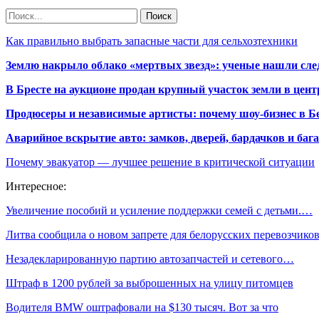
Как правильно выбрать запасные части для сельхозтехники
Землю накрыло облако «мертвых звезд»: ученые нашли сле
В Бресте на аукционе продан крупный участок земли в центр
Продюсеры и независимые артисты: почему шоу-бизнес в Бе
Аварийное вскрытие авто: замков, дверей, бардачков и ба
Почему эвакуатор — лучшее решение в критической ситуации
Интересное:
Увеличение пособий и усиление поддержки семей с детьми.…
Литва сообщила о новом запрете для белорусских перевозчико
Незадекларированную партию автозапчастей и сетевого…
Штраф в 1200 рублей за выброшенных на улицу питомцев
Водителя BMW оштрафовали на $130 тысяч. Вот за что