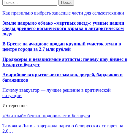
Как правильно выбрать запасные части для сельхозтехники
Землю накрыло облако «мертвых звезд»: ученые нашли
следы древнего космического взрыва в антарктическом
льду
В Бресте на аукционе продан крупный участок земли в
центре города за 2,7 млн рублей
Продюсеры и независимые артисты: почему шоу-бизнес в
Беларуси буксует
Аварийное вскрытие авто: замков, дверей, бардачков и
багажников
Почему эвакуатор — лучшее решение в критической
ситуации
Интересное:
«Элитный» бензин подорожает в Беларуси
Таможня Литвы задержала партию белорусских сигарет на
2,6…