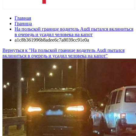
Главная
Граница
На польской границе водитель Audi пытался вклиниться
в очередь и усадил человека на капот
a1c8b361996b8adee6c7a8039cc91e0a
Вернуться к "На польской границе водитель Audi пытался
вклиниться в очередь и усадил человека на капот"