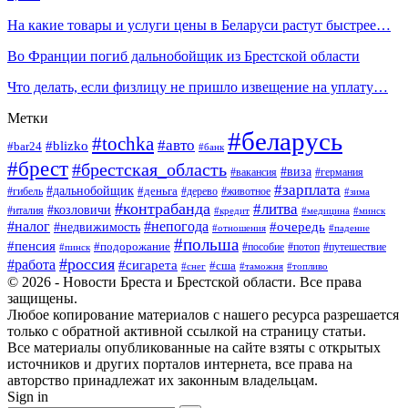
На какие товары и услуги цены в Беларуси растут быстрее…
Во Франции погиб дальнобойщик из Брестской области
Что делать, если физлицу не пришло извещение на уплату…
Метки
#беларусь
#tochka
#авто
#blizko
#bar24
#банк
#брест
#брестская_область
#виза
#вакансия
#германия
#зарплата
#дальнобойщик
#деньга
#гибель
#дерево
#животное
#зима
#контрабанда
#литва
#козловичи
#италия
#кредит
#минск
#медицина
#налог
#непогода
#очередь
#недвижимость
#отношения
#падение
#польша
#пенсия
#подорожание
#пособие
#потоп
#путешествие
#пинск
#россия
#работа
#сигарета
#сша
#таможня
#топливо
#снег
© 2026 - Новости Бреста и Брестской области. Все права
защищены.
Любое копирование материалов с нашего ресурса разрешается
только с обратной активной ссылкой на страницу статьи.
Все материалы опубликованные на сайте взяты с открытых
источников и других порталов интернета, все права на
авторство принадлежат их законным владельцам.
Sign in