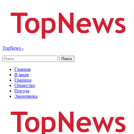
TopNews -
Главная
В мире
Граница
Общество
Погода
Экономика