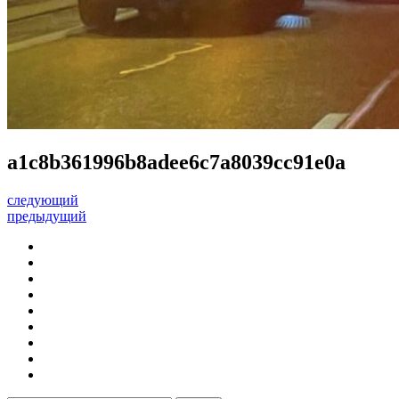
a1c8b361996b8adee6c7a8039cc91e0a
следующий
предыдущий