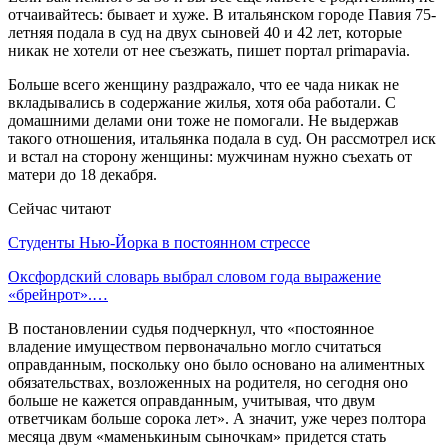
отчаивайтесь: бывает и хуже. В итальянском городе Павия 75-
летняя подала в суд на двух сыновей 40 и 42 лет, которые
никак не хотели от нее съезжать, пишет портал primapavia.
Больше всего женщину раздражало, что ее чада никак не
вкладывались в содержание жилья, хотя оба работали. С
домашними делами они тоже не помогали. Не выдержав
такого отношения, итальянка подала в суд. Он рассмотрел иск
и встал на сторону женщины: мужчинам нужно съехать от
матери до 18 декабря.
Сейчас читают
Студенты Нью-Йорка в постоянном стрессе
Оксфордский словарь выбрал словом года выражение
«брейнрот».…
В постановлении судья подчеркнул, что «постоянное
владение имуществом первоначально могло считаться
оправданным, поскольку оно было основано на алиментных
обязательствах, возложенных на родителя, но сегодня оно
больше не кажется оправданным, учитывая, что двум
ответчикам больше сорока лет». А значит, уже через полтора
месяца двум «маменькиным сыночкам» придется стать