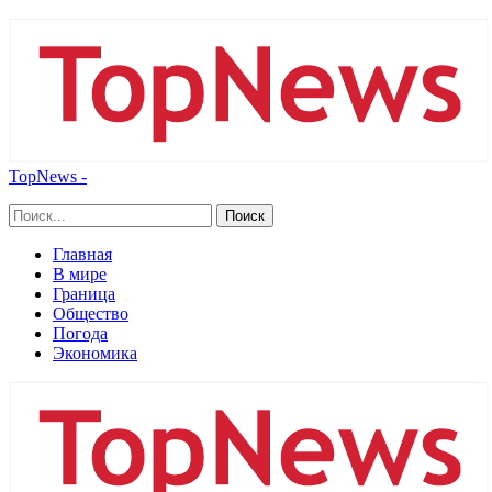
TopNews -
Главная
В мире
Граница
Общество
Погода
Экономика