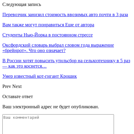
Следующая запись
Перевозчик занизил стоимость ввозимых авто почти в 3 раза
Вам также могут понравиться
Еще от автора
Студенты Нью-Йорка в постоянном стрессе
Оксфордский словарь выбрал словом года выражение
«брейнрот». Что оно означает?
В России хотят повысить утильсбор на сельхозтехнику в 5 раз
— как это коснется…
Умер известный кот-гигант Крошик
Prev
Next
Оставьте ответ
Ваш электронный адрес не будет опубликован.