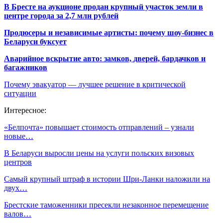
В Бресте на аукционе продан крупный участок земли в
центре города за 2,7 млн рублей
Продюсеры и независимые артисты: почему шоу-бизнес в
Беларуси буксует
Аварийное вскрытие авто: замков, дверей, бардачков и
багажников
Почему эвакуатор — лучшее решение в критической
ситуации
Интересное:
«Белпочта» повышает стоимость отправлений – узнали
новые…
В Беларуси выросли цены на услуги польских визовых
центров
Самый крупный штраф в истории Шри-Ланки наложили на
двух…
Брестские таможенники пресекли незаконное перемещение
валов…