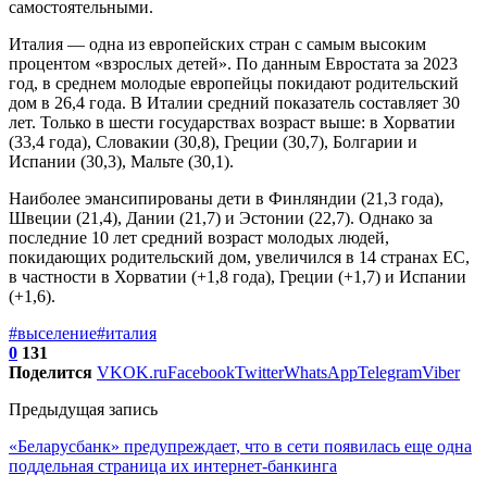
самостоятельными.
Италия — одна из европейских стран с самым высоким
процентом «взрослых детей». По данным Евростата за 2023
год, в среднем молодые европейцы покидают родительский
дом в 26,4 года. В Италии средний показатель составляет 30
лет. Только в шести государствах возраст выше: в Хорватии
(33,4 года), Словакии (30,8), Греции (30,7), Болгарии и
Испании (30,3), Мальте (30,1).
Наиболее эмансипированы дети в Финляндии (21,3 года),
Швеции (21,4), Дании (21,7) и Эстонии (22,7). Однако за
последние 10 лет средний возраст молодых людей,
покидающих родительский дом, увеличился в 14 странах ЕС,
в частности в Хорватии (+1,8 года), Греции (+1,7) и Испании
(+1,6).
#выселение
#италия
0
131
Поделится
VK
OK.ru
Facebook
Twitter
WhatsApp
Telegram
Viber
Предыдущая запись
«Беларусбанк» предупреждает, что в сети появилась еще одна
поддельная страница их интернет-банкинга