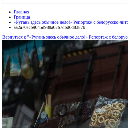
Главная
Граница
«Ругань здесь обычное дело!» Репортаж с белорусско-лит
aa2a70acb9045d988a07b7dbd6d8387b
Вернуться к "«Ругань здесь обычное дело!» Репортаж с белорус