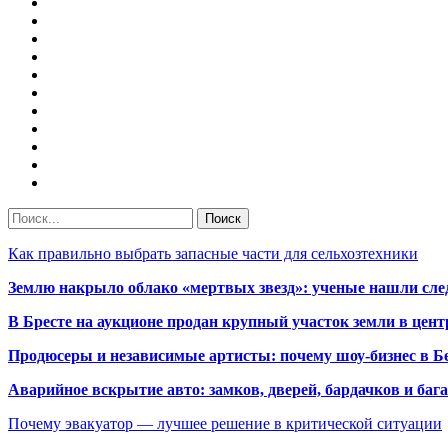
Как правильно выбрать запасные части для сельхозтехники
Землю накрыло облако «мертвых звезд»: ученые нашли сле
В Бресте на аукционе продан крупный участок земли в центр
Продюсеры и независимые артисты: почему шоу-бизнес в Бе
Аварийное вскрытие авто: замков, дверей, бардачков и ба
Почему эвакуатор — лучшее решение в критической ситуации