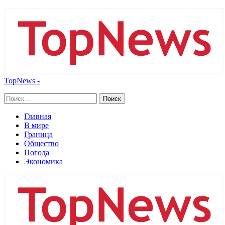
TopNews -
Главная
В мире
Граница
Общество
Погода
Экономика