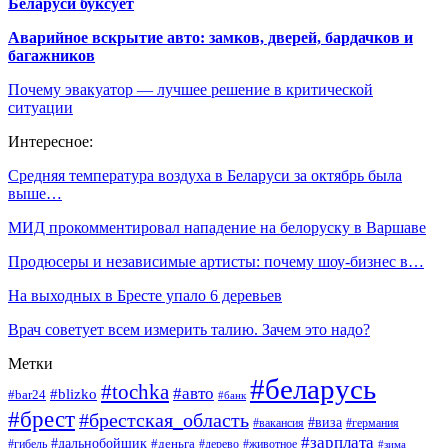
Беларуси буксует
Аварийное вскрытие авто: замков, дверей, бардачков и
багажников
Почему эвакуатор — лучшее решение в критической
ситуации
Интересное:
Средняя температура воздуха в Беларуси за октябрь была
выше…
МИД прокомментировал нападение на белоруску в Варшаве
Продюсеры и независимые артисты: почему шоу-бизнес в…
На выходных в Бресте упало 6 деревьев
Врач советует всем измерить талию. Зачем это надо?
Метки
#беларусь
#tochka
#авто
#blizko
#bar24
#банк
#брест
#брестская_область
#виза
#вакансия
#германия
#зарплата
#дальнобойщик
#деньга
#гибель
#дерево
#животное
#зима