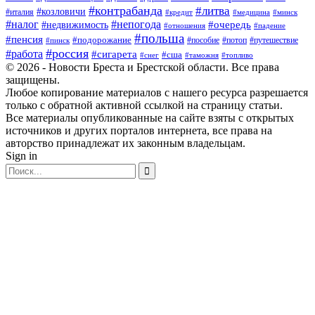
#контрабанда
#литва
#козловичи
#италия
#кредит
#минск
#медицина
#налог
#непогода
#очередь
#недвижимость
#отношения
#падение
#польша
#пенсия
#подорожание
#пособие
#потоп
#путешествие
#пинск
#россия
#работа
#сигарета
#сша
#таможня
#топливо
#снег
© 2026 - Новости Бреста и Брестской области. Все права
защищены.
Любое копирование материалов с нашего ресурса разрешается
только с обратной активной ссылкой на страницу статьи.
Все материалы опубликованные на сайте взяты с открытых
источников и других порталов интернета, все права на
авторство принадлежат их законным владельцам.
Sign in