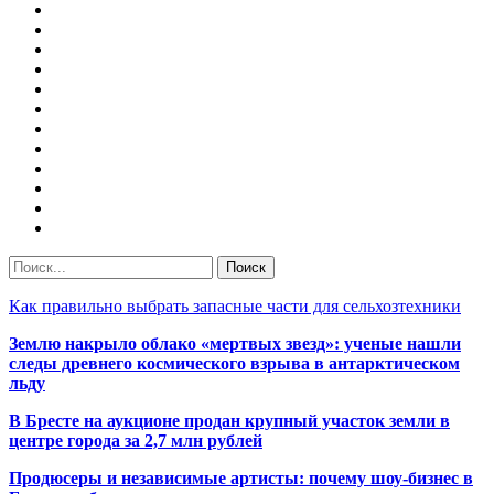
Как правильно выбрать запасные части для сельхозтехники
Землю накрыло облако «мертвых звезд»: ученые нашли
следы древнего космического взрыва в антарктическом
льду
В Бресте на аукционе продан крупный участок земли в
центре города за 2,7 млн рублей
Продюсеры и независимые артисты: почему шоу-бизнес в