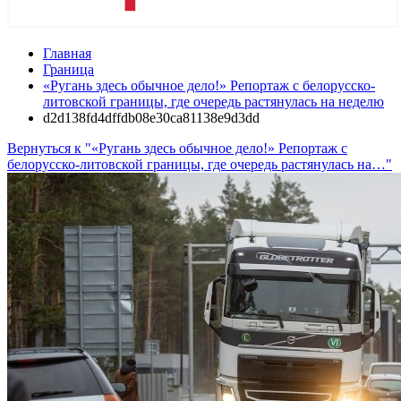
Главная
Граница
«Ругань здесь обычное дело!» Репортаж с белорусско-
литовской границы, где очередь растянулась на неделю
d2d138fd4dffdb08e30ca81138e9d3dd
Вернуться к "«Ругань здесь обычное дело!» Репортаж с
белорусско-литовской границы, где очередь растянулась на…"