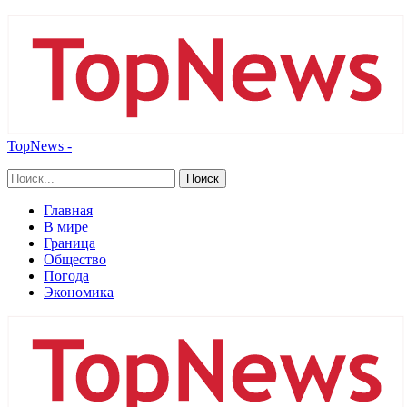
TopNews -
Главная
В мире
Граница
Общество
Погода
Экономика