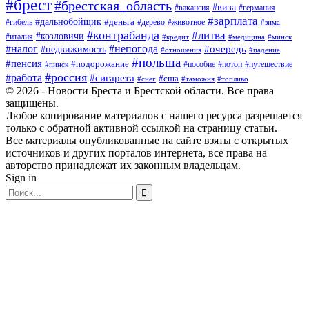
#брест
#брестская_область
#виза
#вакансия
#германия
#зарплата
#дальнобойщик
#деньга
#гибель
#дерево
#животное
#зима
#контрабанда
#литва
#козловичи
#италия
#кредит
#минск
#медицина
#налог
#непогода
#очередь
#недвижимость
#отношения
#падение
#польша
#пенсия
#подорожание
#пособие
#потоп
#путешествие
#пинск
#россия
#работа
#сигарета
#сша
#таможня
#топливо
#снег
© 2026 - Новости Бреста и Брестской области. Все права
защищены.
Любое копирование материалов с нашего ресурса разрешается
только с обратной активной ссылкой на страницу статьи.
Все материалы опубликованные на сайте взяты с открытых
источников и других порталов интернета, все права на
авторство принадлежат их законным владельцам.
Sign in