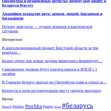
Продюсеры и независимые артисты: почему шоу-бизнес в
Беларуси буксует
Аварийное вскрытие авто: замков, дверей, бардачков и
багажников
Почему эвакуатор — лучшее решение в критической
ситуации
Интересное:
В консолидированный бюджет Брестской области за три
квартала…
Бизнес-обзор: как новые лидеры маркетинга формируют…
Самозанятые должны будут платить взносы в ФЗСН с 1
октября
В Гданьске белорус выехал на Chevrolet на пляж и попал за…
Белорусы в ночь на понедельник могут увидеть звездопад
Метки
#беларусь
#tochka
#авто
#blizko
#bar24
#банк