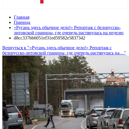
Главная
Граница
«Ругань здесь обычное дело!» Репортаж с белорусско-
литовской границы, где очередь растянулась на неделю
d8cc337bb6051ef31ed59582e5837342
Вернуться к "«Ругань здесь обычное дело!» Репортаж с
белорусско-литовской границы, где очередь растянулась на…"