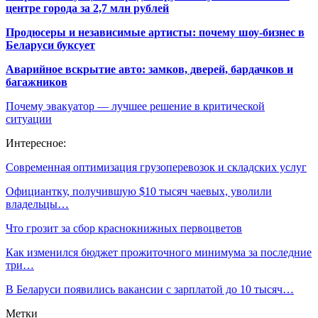
центре города за 2,7 млн рублей
Продюсеры и независимые артисты: почему шоу-бизнес в
Беларуси буксует
Аварийное вскрытие авто: замков, дверей, бардачков и
багажников
Почему эвакуатор — лучшее решение в критической
ситуации
Интересное:
Современная оптимизация грузоперевозок и складских услуг
Официантку, получившую $10 тысяч чаевых, уволили
владельцы…
Что грозит за сбор краснокнижных первоцветов
Как изменился бюджет прожиточного минимума за последние
три…
В Беларуси появились вакансии с зарплатой до 10 тысяч…
Метки