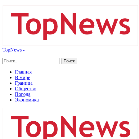
TopNews -
Главная
В мире
Граница
Общество
Погода
Экономика