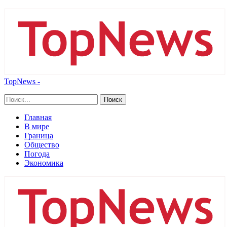
TopNews -
Главная
В мире
Граница
Общество
Погода
Экономика