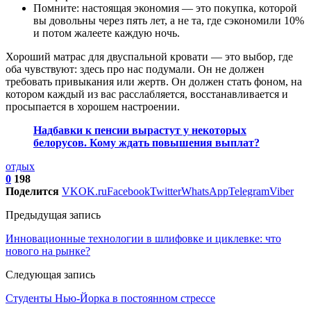
Помните: настоящая экономия — это покупка, которой
вы довольны через пять лет, а не та, где сэкономили 10%
и потом жалеете каждую ночь.
Хороший матрас для двуспальной кровати — это выбор, где
оба чувствуют: здесь про нас подумали. Он не должен
требовать привыкания или жертв. Он должен стать фоном, на
котором каждый из вас расслабляется, восстанавливается и
просыпается в хорошем настроении.
Надбавки к пенсии вырастут у некоторых
белорусов. Кому ждать повышения выплат?
отдых
0
198
Поделится
VK
OK.ru
Facebook
Twitter
WhatsApp
Telegram
Viber
Предыдущая запись
Инновационные технологии в шлифовке и циклевке: что
нового на рынке?
Следующая запись
Студенты Нью-Йорка в постоянном стрессе