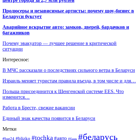
центре города за 2,7 млн рублей
Продюсеры и независимые артисты: почему шоу-бизнес в
Беларуси буксует
Аварийное вскрытие авто: замков, дверей, бардачков и
багажников
Почему эвакуатор — лучшее решение в критической
ситуации
Интересное:
В МЧС рассказали о последствиях сильного ветра в Беларуси
Израиль меняет туристам правила въезда, в том числе и для…
Польша присоединится к Шенгенской системе EES. Что
изменится…
Работа в Бресте, свежие вакансии
Единый знак качества появится в Беларуси
Метки
#беларусь
#tochka
#авто
#blizko
#bar24
#банк