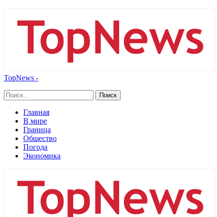
TopNews -
Главная
В мире
Граница
Общество
Погода
Экономика