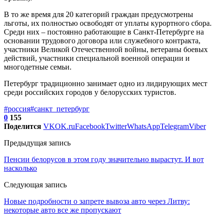
В то же время для 20 категорий граждан предусмотрены
льготы, их полностью освободят от уплаты курортного сбора.
Среди них – постоянно работающие в Санкт-Петербурге на
основании трудового договора или служебного контракта,
участники Великой Отечественной войны, ветераны боевых
действий, участники специальной военной операции и
многодетные семьи.
Петербург традиционно занимает одно из лидирующих мест
среди российских городов у белорусских туристов.
#россия
#санкт_петербург
0
155
Поделится
VK
OK.ru
Facebook
Twitter
WhatsApp
Telegram
Viber
Предыдущая запись
Пенсии белорусов в этом году значительно вырастут. И вот
насколько
Следующая запись
Новые подробности о запрете вывоза авто через Литву:
некоторые авто все же пропускают