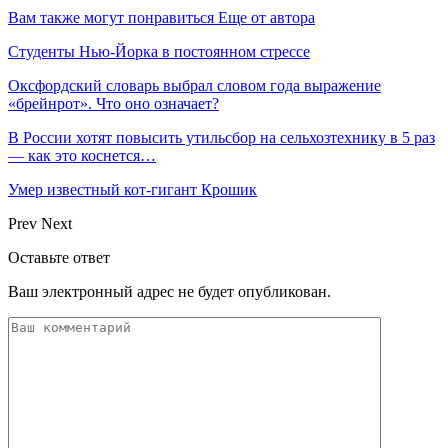
Вам также могут понравиться
Еще от автора
Студенты Нью-Йорка в постоянном стрессе
Оксфордский словарь выбрал словом года выражение
«брейнрот». Что оно означает?
В России хотят повысить утильсбор на сельхозтехнику в 5 раз
— как это коснется…
Умер известный кот-гигант Крошик
Prev
Next
Оставьте ответ
Ваш электронный адрес не будет опубликован.