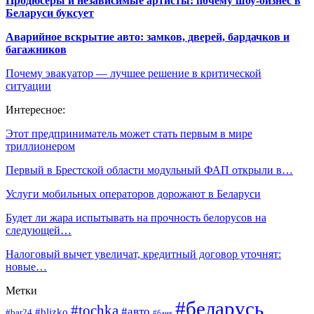
Продюсеры и независимые артисты: почему шоу-бизнес в
Беларуси буксует
Аварийное вскрытие авто: замков, дверей, бардачков и
багажников
Почему эвакуатор — лучшее решение в критической
ситуации
Интересное:
Этот предприниматель может стать первым в мире
триллионером
Первый в Брестской области модульный ФАП открыли в…
Услуги мобильных операторов дорожают в Беларуси
Будет ли жара испытывать на прочность белорусов на
следующей…
Налоговый вычет увеличат, кредитный договор уточнят:
новые…
Метки
#беларусь
#tochka
#авто
#blizko
#bar24
#банк