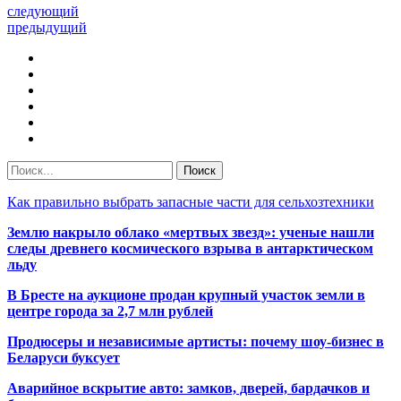
следующий
предыдущий
Как правильно выбрать запасные части для сельхозтехники
Землю накрыло облако «мертвых звезд»: ученые нашли
следы древнего космического взрыва в антарктическом
льду
В Бресте на аукционе продан крупный участок земли в
центре города за 2,7 млн рублей
Продюсеры и независимые артисты: почему шоу-бизнес в
Беларуси буксует
Аварийное вскрытие авто: замков, дверей, бардачков и