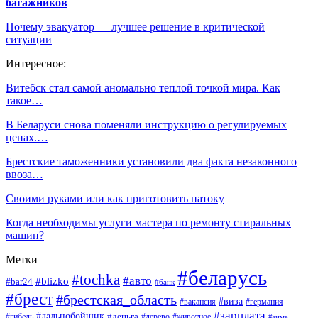
багажников
Почему эвакуатор — лучшее решение в критической
ситуации
Интересное:
Витебск стал самой аномально теплой точкой мира. Как
такое…
В Беларуси снова поменяли инструкцию о регулируемых
ценах.…
Брестские таможенники установили два факта незаконного
ввоза…
Своими руками или как приготовить патоку
Когда необходимы услуги мастера по ремонту стиральных
машин?
Метки
#беларусь
#tochka
#авто
#blizko
#bar24
#банк
#брест
#брестская_область
#виза
#вакансия
#германия
#зарплата
#дальнобойщик
#деньга
#гибель
#дерево
#животное
#зима