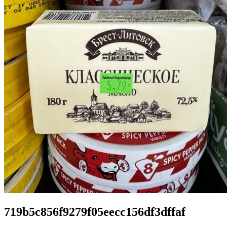
719b5c856f9279f05eecc156df3dffaf