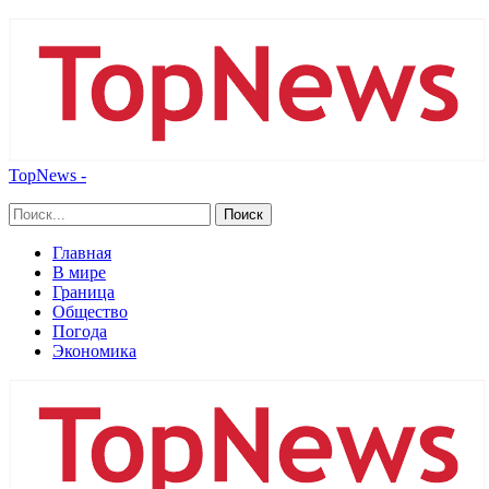
TopNews -
Главная
В мире
Граница
Общество
Погода
Экономика