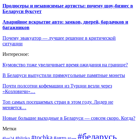
Продюсеры и независимые артисты: почему шоу-бизнес в
Беларуси буксует
Аварийное вскрытие авто: замков, дверей, бардачков и
багажников
Почему эвакуатор — лучшее решение в критической
ситуации
Интересное:
Кумовство тоже увеличивает время ожидания на границе?
В Беларуси выпустили прямоугольные памятные монеты
Почти полсотни кофемашин из Турции везли через
«Козловичи»…
Топ самых посещаемых стран в этом году. Лидер не
меняется…
Новые большие выходные в Беларуси — совсем скоро. Когда?
Метки
#беларусь
#tochka
#авто
#blizko
#bar24
#банк