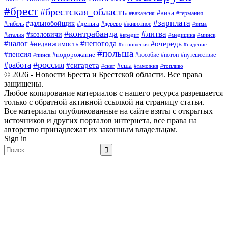
#брест
#брестская_область
#виза
#вакансия
#германия
#зарплата
#дальнобойщик
#деньга
#гибель
#дерево
#животное
#зима
#контрабанда
#литва
#козловичи
#италия
#кредит
#минск
#медицина
#налог
#непогода
#очередь
#недвижимость
#отношения
#падение
#польша
#пенсия
#подорожание
#пособие
#потоп
#путешествие
#пинск
#россия
#работа
#сигарета
#сша
#таможня
#топливо
#снег
© 2026 - Новости Бреста и Брестской области. Все права
защищены.
Любое копирование материалов с нашего ресурса разрешается
только с обратной активной ссылкой на страницу статьи.
Все материалы опубликованные на сайте взяты с открытых
источников и других порталов интернета, все права на
авторство принадлежат их законным владельцам.
Sign in