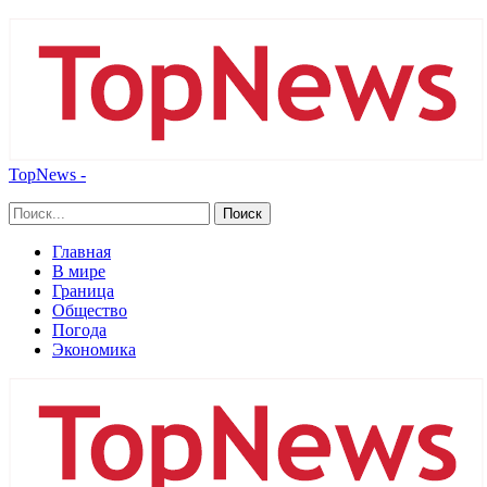
TopNews -
Главная
В мире
Граница
Общество
Погода
Экономика