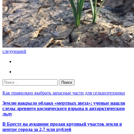
следующий
Как правильно выбрать запасные части для сельхозтехники
Землю накрыло облако «мертвых звезд»: ученые нашли
следы древнего космического взрыва в антарктическом
льду
В Бресте на аукционе продан крупный участок земли в
центре города за 2,7 млн рублей