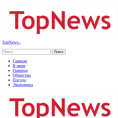
TopNews -
Главная
В мире
Граница
Общество
Погода
Экономика