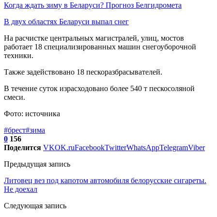
Когда ждать зиму в Беларуси? Прогноз Белгидромета
В двух областях Беларуси выпал снег
На расчистке центральных магистралей, улиц, мостов
работает 18 специализированных машин снегоуборочной
техники.
Также задействовано 18 пескоразбрасывателей.
В течение суток израсходовано более 540 т пескосоляной
смеси.
Фото: источника
#брест
#зима
0
156
Поделится
VK
OK.ru
Facebook
Twitter
WhatsApp
Telegram
Viber
Предыдущая запись
Литовец вез под капотом автомобиля белорусские сигареты.
Не доехал
Следующая запись