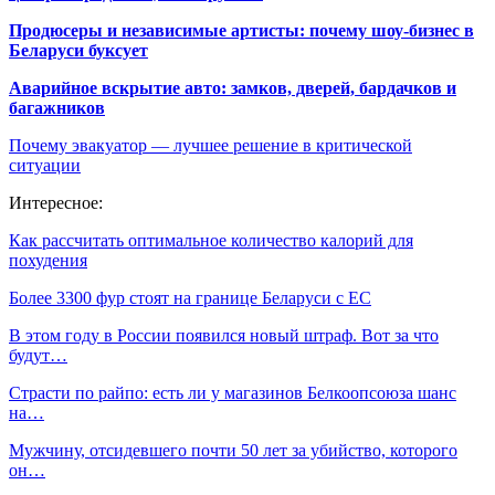
Продюсеры и независимые артисты: почему шоу-бизнес в
Беларуси буксует
Аварийное вскрытие авто: замков, дверей, бардачков и
багажников
Почему эвакуатор — лучшее решение в критической
ситуации
Интересное:
Как рассчитать оптимальное количество калорий для
похудения
Более 3300 фур стоят на границе Беларуси с ЕС
В этом году в России появился новый штраф. Вот за что
будут…
Страсти по райпо: есть ли у магазинов Белкоопсоюза шанс
на…
Мужчину, отсидевшего почти 50 лет за убийство, которого
он…