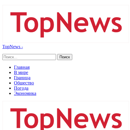
TopNews -
Главная
В мире
Граница
Общество
Погода
Экономика