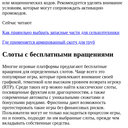
или мошеннических кодов. Рекомендуется уделять внимание
условиям, которые могут сопровождать активацию
промокодов.
Сейчас читают
Как правильно выбрать запасные части для сельхозтехники
Где применяется армированный скотч для труб
Слоты с бесплатными вращениями
Многие игровые платформы предлагают бесплатные
вращения для определенных слотов. Чаще всего это
популярные игры, которые привлекают внимание своей
графикой, тематикой или высоким уровнем возврата игроку
(RTP). Среди таких игр можно найти классические слоты,
посвященные фруктам или драгоценностям, а также
современные автоматы с уникальными сюжетами и
бонусными раундами. Фриспины дают возможность
протестировать такие игры без финансовых рисков.
Пользователи могут не только насладиться процессом игры,
но и понять, подходят ли им выбранные слоты, прежде чем
вкладывать собственные средства.