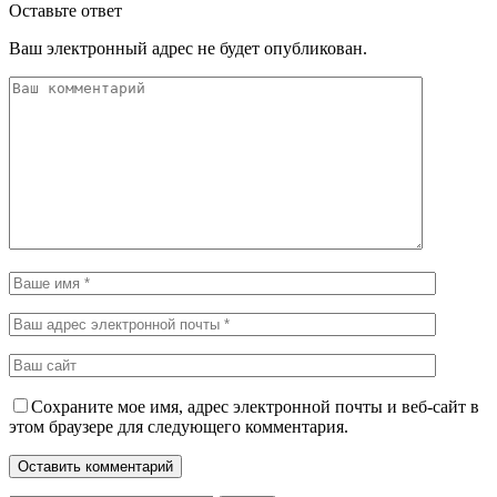
Оставьте ответ
Ваш электронный адрес не будет опубликован.
Сохраните мое имя, адрес электронной почты и веб-сайт в
этом браузере для следующего комментария.