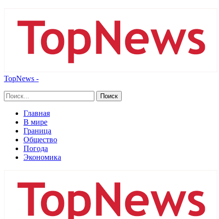
TopNews -
Главная
В мире
Граница
Общество
Погода
Экономика