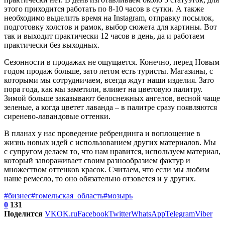
этого приходится работать по 8-10 часов в сутки. А также
необходимо выделить время на Instagram, отправку посылок,
подготовку холстов и рамок, выбор сюжета для картины. Вот
так и выходит практически 12 часов в день, да и работаем
практически без выходных.
Сезонности в продажах не ощущается. Конечно, перед Новым
годом продаж больше, зато летом есть туристы. Магазины, с
которыми мы сотрудничаем, всегда ждут наши изделия. Зато
пора года, как мы заметили, влияет на цветовую палитру.
Зимой больше заказывают белоснежных ангелов, весной чаще
зеленые, а когда цветет лаванда – в палитре сразу появляются
сиренево-лавандовые оттенки.
В планах у нас проведение ребрендинга и воплощение в
жизнь новых идей с использованием других материалов. Мы
с супругом делаем то, что нам нравится, используем материал,
который завораживает своим разнообразием фактур и
множеством оттенков красок. Считаем, что если мы любим
наше ремесло, то оно обязательно отзовется и у других.
#бизнес
#гомельская_область
#мозырь
0
131
Поделится
VK
OK.ru
Facebook
Twitter
WhatsApp
Telegram
Viber