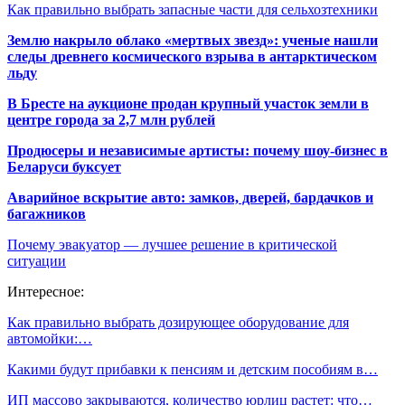
Как правильно выбрать запасные части для сельхозтехники
Землю накрыло облако «мертвых звезд»: ученые нашли
следы древнего космического взрыва в антарктическом
льду
В Бресте на аукционе продан крупный участок земли в
центре города за 2,7 млн рублей
Продюсеры и независимые артисты: почему шоу-бизнес в
Беларуси буксует
Аварийное вскрытие авто: замков, дверей, бардачков и
багажников
Почему эвакуатор — лучшее решение в критической
ситуации
Интересное:
Как правильно выбрать дозирующее оборудование для
автомойки:…
Какими будут прибавки к пенсиям и детским пособиям в…
ИП массово закрываются, количество юрлиц растет: что…