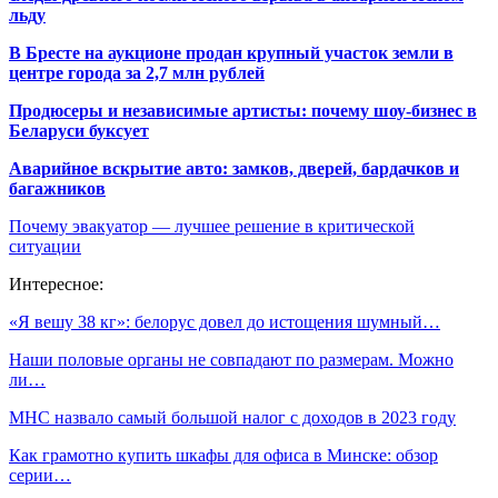
льду
В Бресте на аукционе продан крупный участок земли в
центре города за 2,7 млн рублей
Продюсеры и независимые артисты: почему шоу-бизнес в
Беларуси буксует
Аварийное вскрытие авто: замков, дверей, бардачков и
багажников
Почему эвакуатор — лучшее решение в критической
ситуации
Интересное:
«Я вешу 38 кг»: белорус довел до истощения шумный…
Наши половые органы не совпадают по размерам. Можно
ли…
МНС назвало самый большой налог с доходов в 2023 году
Как грамотно купить шкафы для офиса в Минске: обзор
серии…