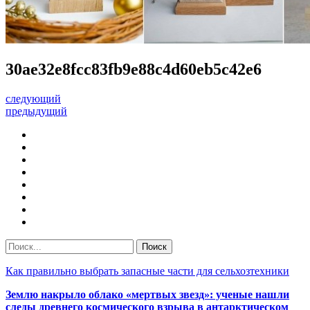
30ae32e8fcc83fb9e88c4d60eb5c42e6
следующий
предыдущий
Как правильно выбрать запасные части для сельхозтехники
Землю накрыло облако «мертвых звезд»: ученые нашли
следы древнего космического взрыва в антарктическом