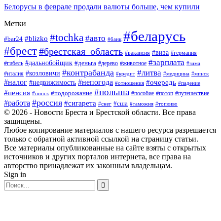
Белорусы в феврале продали валюты больше, чем купили
Метки
#беларусь
#tochka
#авто
#blizko
#bar24
#банк
#брест
#брестская_область
#виза
#вакансия
#германия
#зарплата
#дальнобойщик
#деньга
#гибель
#дерево
#животное
#зима
#контрабанда
#литва
#козловичи
#италия
#кредит
#минск
#медицина
#налог
#непогода
#очередь
#недвижимость
#отношения
#падение
#польша
#пенсия
#подорожание
#пособие
#потоп
#путешествие
#пинск
#россия
#работа
#сигарета
#сша
#таможня
#топливо
#снег
© 2026 - Новости Бреста и Брестской области. Все права
защищены.
Любое копирование материалов с нашего ресурса разрешается
только с обратной активной ссылкой на страницу статьи.
Все материалы опубликованные на сайте взяты с открытых
источников и других порталов интернета, все права на
авторство принадлежат их законным владельцам.
Sign in