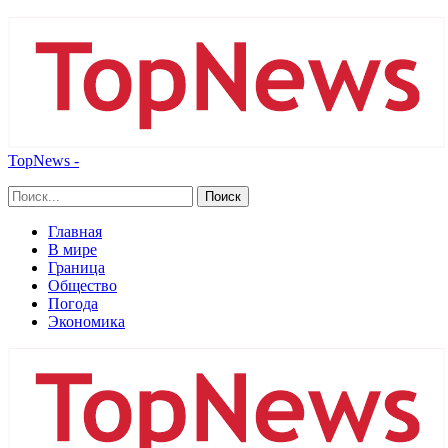
TopNews -
Главная
В мире
Граница
Общество
Погода
Экономика