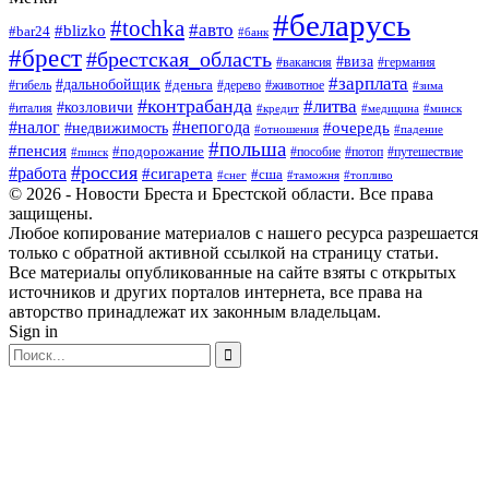
#беларусь
#tochka
#авто
#blizko
#bar24
#банк
#брест
#брестская_область
#виза
#вакансия
#германия
#зарплата
#дальнобойщик
#деньга
#гибель
#дерево
#животное
#зима
#контрабанда
#литва
#козловичи
#италия
#кредит
#минск
#медицина
#налог
#непогода
#очередь
#недвижимость
#отношения
#падение
#польша
#пенсия
#подорожание
#пособие
#потоп
#путешествие
#пинск
#россия
#работа
#сигарета
#сша
#таможня
#топливо
#снег
© 2026 - Новости Бреста и Брестской области. Все права
защищены.
Любое копирование материалов с нашего ресурса разрешается
только с обратной активной ссылкой на страницу статьи.
Все материалы опубликованные на сайте взяты с открытых
источников и других порталов интернета, все права на
авторство принадлежат их законным владельцам.
Sign in