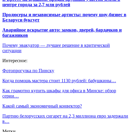
центре города за 2,7 млн рублей
Продюсеры и независимые артисты: почему шоу-бизнес в
Беларуси буксует
Аварийное вскрытие авто: замков, дверей, бардачков и
багажников
Почему эвакуатор — лучшее решение в критической
ситуации
Интересное:
Фотопрогулка по Пинску
Когда помощь мастера стоит 1130 рублей: бабушкины…
Как грамотно купить шкафы для офиса в Минске: обзор
серии…
Какой самый экономичный конвектор?
Партию белорусских сигарет на 2,3 миллиона евро задержали
в…
Метки