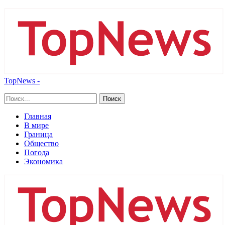
TopNews -
Главная
В мире
Граница
Общество
Погода
Экономика