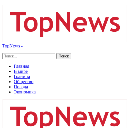
TopNews -
Главная
В мире
Граница
Общество
Погода
Экономика