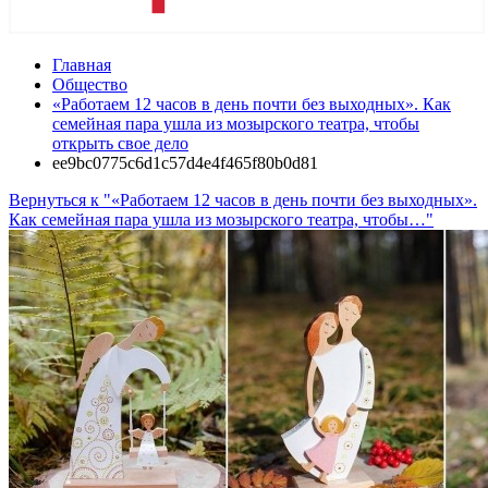
Главная
Общество
«Работаем 12 часов в день почти без выходных». Как
семейная пара ушла из мозырского театра, чтобы
открыть свое дело
ee9bc0775c6d1c57d4e4f465f80b0d81
Вернуться к "«Работаем 12 часов в день почти без выходных».
Как семейная пара ушла из мозырского театра, чтобы…"