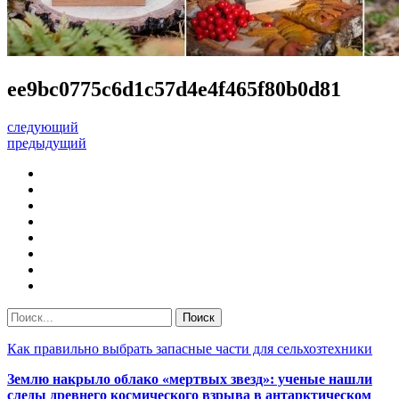
ee9bc0775c6d1c57d4e4f465f80b0d81
следующий
предыдущий
Как правильно выбрать запасные части для сельхозтехники
Землю накрыло облако «мертвых звезд»: ученые нашли
следы древнего космического взрыва в антарктическом