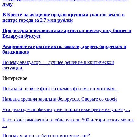
льду
В Бресте на аукционе продан крупный участок земли в
центре города за 2,7 млн рублей
Продюсеры и независимые артисты: почему шоу-бизнес в
Беларуси буксует
Аварийное вскрытие авто: замков, дверей, бардачков и
багажников
Почему эвакуатор — лучшее решение в критической
ситуации
Интересное:
Показали первые фото со съемок фильма по мотивам…
Названа средняя зарплата белорусов. Сверьте со своей
Что делать, если физлицу не пришло извещение на уплату…
Брестские таможенники обнаружили 500 исторических монет,
…
Почему у винных бутылок вогнутое дно?