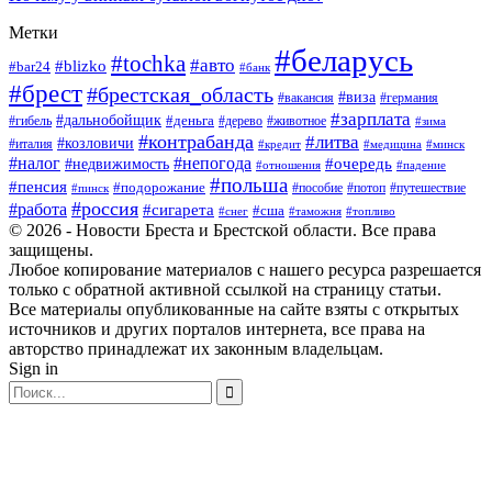
Метки
#беларусь
#tochka
#авто
#blizko
#bar24
#банк
#брест
#брестская_область
#виза
#вакансия
#германия
#зарплата
#дальнобойщик
#деньга
#гибель
#дерево
#животное
#зима
#контрабанда
#литва
#козловичи
#италия
#кредит
#минск
#медицина
#налог
#непогода
#очередь
#недвижимость
#отношения
#падение
#польша
#пенсия
#подорожание
#пособие
#потоп
#путешествие
#пинск
#россия
#работа
#сигарета
#сша
#таможня
#топливо
#снег
© 2026 - Новости Бреста и Брестской области. Все права
защищены.
Любое копирование материалов с нашего ресурса разрешается
только с обратной активной ссылкой на страницу статьи.
Все материалы опубликованные на сайте взяты с открытых
источников и других порталов интернета, все права на
авторство принадлежат их законным владельцам.
Sign in