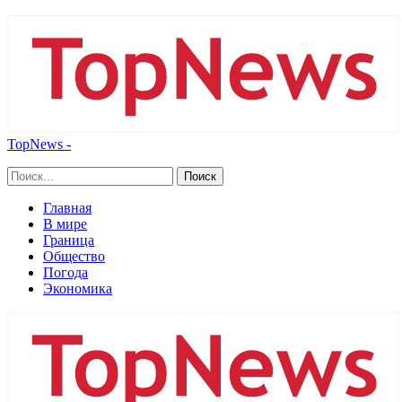
TopNews -
Главная
В мире
Граница
Общество
Погода
Экономика