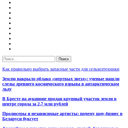
Как правильно выбрать запасные части для сельхозтехники
Землю накрыло облако «мертвых звезд»: ученые нашли
следы древнего космического взрыва в антарктическом
льду
В Бресте на аукционе продан крупный участок земли в
центре города за 2,7 млн рублей
Продюсеры и независимые артисты: почему шоу-бизнес в
Беларуси буксует