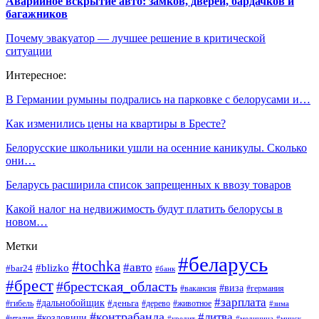
Аварийное вскрытие авто: замков, дверей, бардачков и
багажников
Почему эвакуатор — лучшее решение в критической
ситуации
Интересное:
В Германии румыны подрались на парковке с белорусами и…
Как изменились цены на квартиры в Бресте?
Белорусские школьники ушли на осенние каникулы. Сколько
они…
Беларусь расширила список запрещенных к ввозу товаров
Какой налог на недвижимость будут платить белорусы в
новом…
Метки
#беларусь
#tochka
#авто
#blizko
#bar24
#банк
#брест
#брестская_область
#виза
#вакансия
#германия
#зарплата
#дальнобойщик
#деньга
#гибель
#дерево
#животное
#зима
#контрабанда
#литва
#козловичи
#италия
#кредит
#минск
#медицина