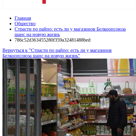
Главная
Общество
Страсти по райпо: есть ли у магазинов Белкоопсоюза
шанс на новую жизнь
786c52d363455280f359a32481488bed
Вернуться к "Страсти по райпо: есть ли у магазинов
Белкоопсоюза шанс на новую жизнь"