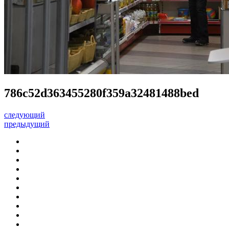
786c52d363455280f359a32481488bed
следующий
предыдущий