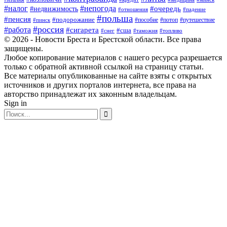
#налог
#непогода
#очередь
#недвижимость
#отношения
#падение
#польша
#пенсия
#подорожание
#пособие
#потоп
#путешествие
#пинск
#россия
#работа
#сигарета
#сша
#таможня
#топливо
#снег
© 2026 - Новости Бреста и Брестской области. Все права
защищены.
Любое копирование материалов с нашего ресурса разрешается
только с обратной активной ссылкой на страницу статьи.
Все материалы опубликованные на сайте взяты с открытых
источников и других порталов интернета, все права на
авторство принадлежат их законным владельцам.
Sign in