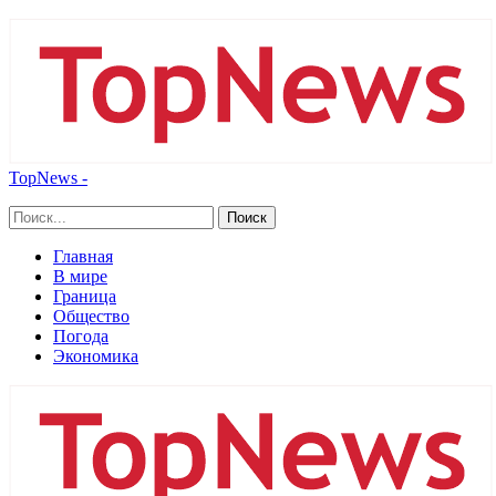
TopNews -
Главная
В мире
Граница
Общество
Погода
Экономика