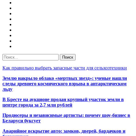
Как правильно выбрать запасные части для сельхозтехники
Землю накрыло облако «мертвых звезд»: ученые нашли
следы древнего космического взрыва в антарктическом
льду
В Бресте на аукционе продан крупный участок земли в
центре города за 2,7 млн рублей
Продюсеры и независимые артисты: почему шоу-бизнес в
Беларуси буксует
Аварийное вскрытие авто: замков, дверей, бардачков и