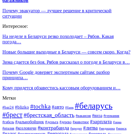
багажников
Почему эвакуатор — лучшее решение в критической
ситуации
Интересное:
На неделе в Беларуси резко похолодает – Рябов. Какая
погода…
Новые большие выходные в Беларуси — совсем скоро. Когда?
Зима сдается без боя. Рябов рассказал о погоде в Беларуси в…
Почему Google доверяет экспертным сайтам: разбор
принципа…
Кому придется обзавестись кассовым оборудованием и…
Метки
#беларусь
#tochka
#авто
#blizko
#bar24
#банк
#брест
#брестская_область
#виза
#вакансия
#германия
#зарплата
#дальнобойщик
#деньга
#гибель
#дерево
#животное
#зима
#контрабанда
#литва
#козловичи
#италия
#кредит
#минск
#медицина
#налог
#непогода
#очередь
#недвижимость