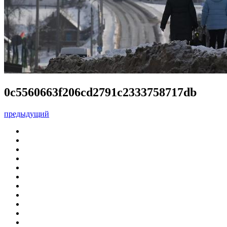
0c5560663f206cd2791c2333758717db
предыдущий