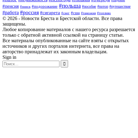
#отношения
#падение
#польша
#пенсия
#подорожание
#пособие
#потоп
#путешествие
#пинск
#россия
#работа
#сигарета
#сша
#таможня
#топливо
#снег
© 2026 - Новости Бреста и Брестской области. Все права
защищены.
Любое копирование материалов с нашего ресурса разрешается
только с обратной активной ссылкой на страницу статьи.
Все материалы опубликованные на сайте взяты с открытых
источников и других порталов интернета, все права на
авторство принадлежат их законным владельцам.
Sign in