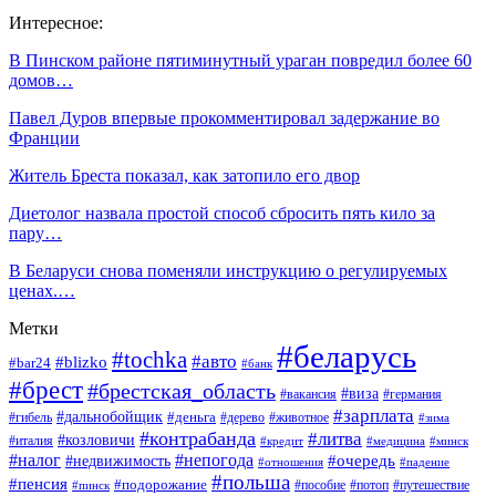
Интересное:
В Пинском районе пятиминутный ураган повредил более 60
домов…
Павел Дуров впервые прокомментировал задержание во
Франции
Житель Бреста показал, как затопило его двор
Диетолог назвала простой способ сбросить пять кило за
пару…
В Беларуси снова поменяли инструкцию о регулируемых
ценах.…
Метки
#беларусь
#tochka
#авто
#blizko
#bar24
#банк
#брест
#брестская_область
#виза
#вакансия
#германия
#зарплата
#дальнобойщик
#деньга
#гибель
#дерево
#животное
#зима
#контрабанда
#литва
#козловичи
#италия
#кредит
#минск
#медицина
#налог
#непогода
#очередь
#недвижимость
#отношения
#падение
#польша
#пенсия
#подорожание
#пособие
#потоп
#путешествие
#пинск