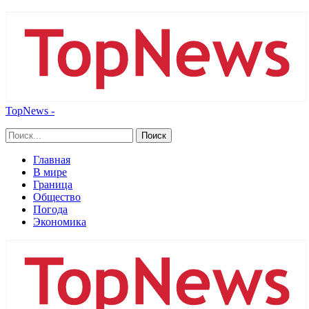
TopNews -
Главная
В мире
Граница
Общество
Погода
Экономика