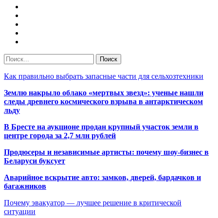
Как правильно выбрать запасные части для сельхозтехники
Землю накрыло облако «мертвых звезд»: ученые нашли
следы древнего космического взрыва в антарктическом
льду
В Бресте на аукционе продан крупный участок земли в
центре города за 2,7 млн рублей
Продюсеры и независимые артисты: почему шоу-бизнес в
Беларуси буксует
Аварийное вскрытие авто: замков, дверей, бардачков и
багажников
Почему эвакуатор — лучшее решение в критической
ситуации