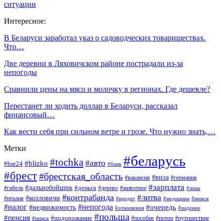
ситуации
Интересное:
В Беларуси заработал указ о садоводческих товариществах.
Что…
Две деревни в Ляховичском районе пострадали из-за
непогоды
Сравнили цены на мясо и молочку в регионах. Где дешевле?
Перестанет ли ходить доллар в Беларуси, рассказал
финансовый…
Как вести себя при сильном ветре и грозе. Что нужно знать,…
Метки
#беларусь
#tochka
#авто
#blizko
#bar24
#банк
#брест
#брестская_область
#виза
#вакансия
#германия
#зарплата
#дальнобойщик
#деньга
#гибель
#дерево
#животное
#зима
#контрабанда
#литва
#козловичи
#италия
#кредит
#минск
#медицина
#налог
#непогода
#очередь
#недвижимость
#отношения
#падение
#польша
#пенсия
#подорожание
#пособие
#потоп
#путешествие
#пинск