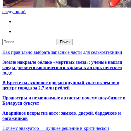
следующий
Как правильно выбрать запасные части для сельхозтехники
Землю накрыло облако «мертвых звезд»: ученые нашли
следы древнего космического взрыва в антарктическом
льду
В Бресте на аукционе продан крупный участок земли в
центре города за 2,7 млн рублей
Продюсеры и независимые артисты: почему шоу-бизнес в
Беларуси буксует
Аварийное вскрытие авто: замков, дверей, бардачков и
багажников
Почему эвакуатор — лучшее решение в критической