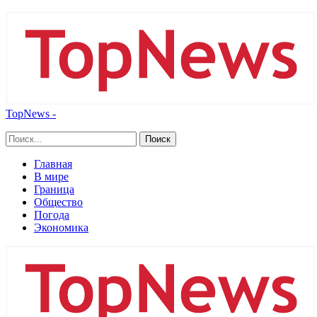
TopNews -
Главная
В мире
Граница
Общество
Погода
Экономика