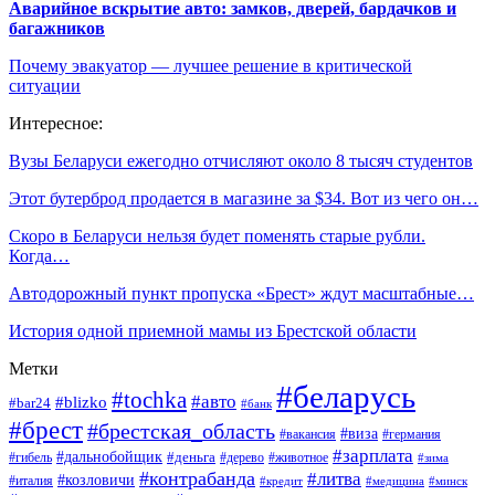
Аварийное вскрытие авто: замков, дверей, бардачков и
багажников
Почему эвакуатор — лучшее решение в критической
ситуации
Интересное:
Вузы Беларуси ежегодно отчисляют около 8 тысяч студентов
Этот бутерброд продается в магазине за $34. Вот из чего он…
Скоро в Беларуси нельзя будет поменять старые рубли.
Когда…
Автодорожный пункт пропуска «Брест» ждут масштабные…
История одной приемной мамы из Брестской области
Метки
#беларусь
#tochka
#авто
#blizko
#bar24
#банк
#брест
#брестская_область
#виза
#вакансия
#германия
#зарплата
#дальнобойщик
#деньга
#гибель
#дерево
#животное
#зима
#контрабанда
#литва
#козловичи
#италия
#кредит
#минск
#медицина