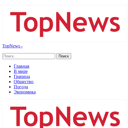
TopNews -
Главная
В мире
Граница
Общество
Погода
Экономика