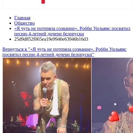
Главная
Общество
«Я чуть не потеряла сознание». Робби Уильямс посвятил
песню 4-летней дочери белоруски
25d9d852f065ea19e9946e63946b16d3
Вернуться к "«Я чуть не потеряла сознание». Робби Уильямс
посвятил песню 4-летней дочери белоруски"