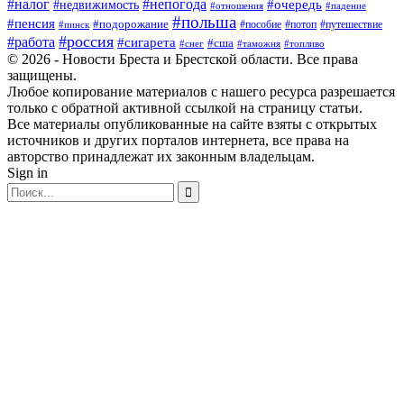
#налог
#непогода
#очередь
#недвижимость
#отношения
#падение
#польша
#пенсия
#подорожание
#пособие
#потоп
#путешествие
#пинск
#россия
#работа
#сигарета
#сша
#таможня
#топливо
#снег
© 2026 - Новости Бреста и Брестской области. Все права
защищены.
Любое копирование материалов с нашего ресурса разрешается
только с обратной активной ссылкой на страницу статьи.
Все материалы опубликованные на сайте взяты с открытых
источников и других порталов интернета, все права на
авторство принадлежат их законным владельцам.
Sign in