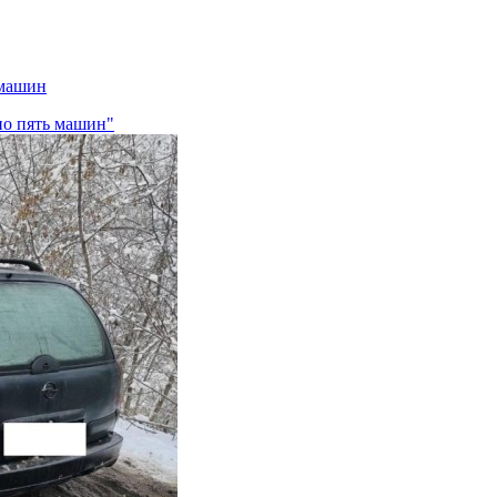
 машин
ено пять машин"