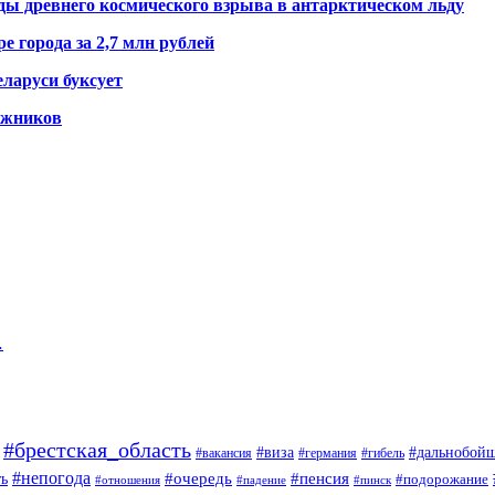
ды древнего космического взрыва в антарктическом льду
е города за 2,7 млн рублей
ларуси буксует
гажников
…
#брестская_область
#дальнобой
#виза
#вакансия
#германия
#гибель
#непогода
#очередь
#пенсия
ь
#подорожание
#отношения
#падение
#пинск