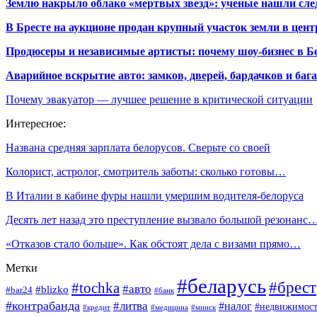
Землю накрыло облако «мертвых звезд»: ученые нашли сле
В Бресте на аукционе продан крупный участок земли в центр
Продюсеры и независимые артисты: почему шоу-бизнес в Бе
Аварийное вскрытие авто: замков, дверей, бардачков и ба
Почему эвакуатор — лучшее решение в критической ситуации
Интересное:
Названа средняя зарплата белорусов. Сверьте со своей
Колорист, астролог, смотритель заботы: сколько готовы…
В Италии в кабине фуры нашли умершим водителя-белоруса
Десять лет назад это преступление вызвало большой резонанс
«Отказов стало больше». Как обстоят дела с визами прямо…
Метки
#беларусь
#брест
#tochka
#авто
#blizko
#bar24
#банк
#контрабанда
#литва
#налог
#недвижимост
#кредит
#минск
#медицина