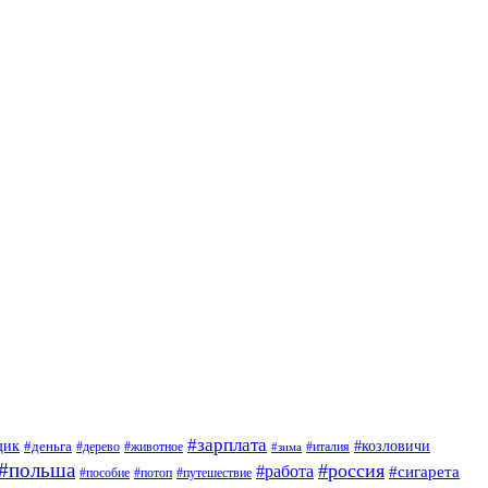
#зарплата
щик
#деньга
#козловичи
#дерево
#животное
#италия
#зима
#польша
#россия
#работа
#сигарета
#пособие
#потоп
#путешествие