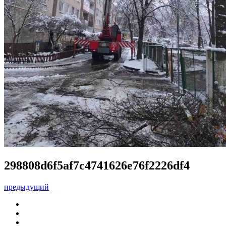
298808d6f5af7c4741626e76f2226df4
предыдущий