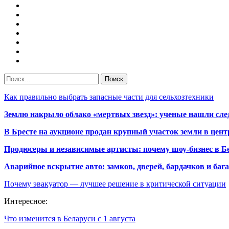
Как правильно выбрать запасные части для сельхозтехники
Землю накрыло облако «мертвых звезд»: ученые нашли сле
В Бресте на аукционе продан крупный участок земли в центр
Продюсеры и независимые артисты: почему шоу-бизнес в Бе
Аварийное вскрытие авто: замков, дверей, бардачков и ба
Почему эвакуатор — лучшее решение в критической ситуации
Интересное:
Что изменится в Беларуси с 1 августа