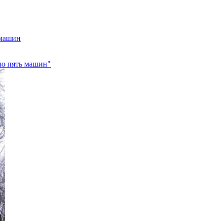
 машин
ено пять машин"