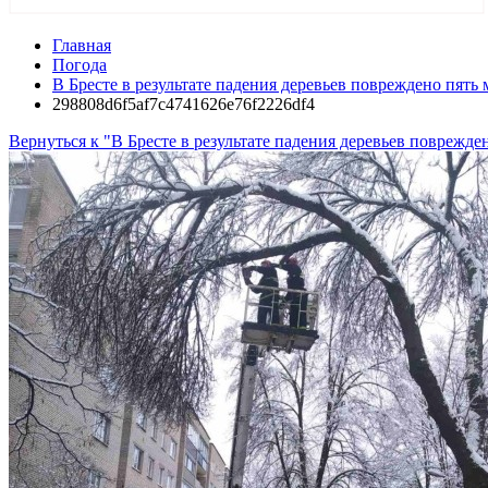
Главная
Погода
В Бресте в результате падения деревьев повреждено пять
298808d6f5af7c4741626e76f2226df4
Вернуться к "В Бресте в результате падения деревьев поврежд