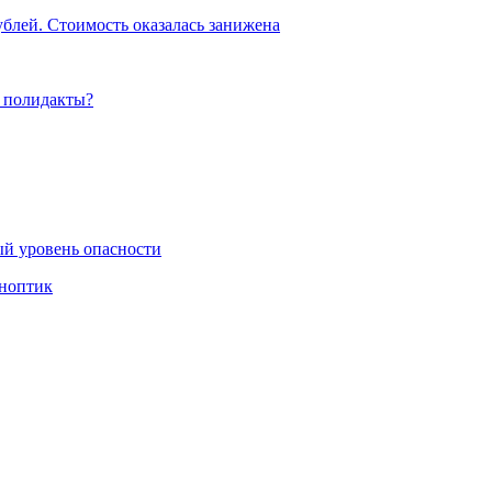
блей. Стоимость оказалась занижена
е полидакты?
ый уровень опасности
иноптик