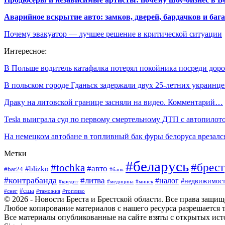
Аварийное вскрытие авто: замков, дверей, бардачков и ба
Почему эвакуатор — лучшее решение в критической ситуации
Интересное:
В Польше водитель катафалка потерял покойника посреди дор
В польском городе Гданьск задержали двух 25-летних украин
Драку на литовской границе засняли на видео. Комментарий…
Tesla выиграла суд по первому смертельному ДТП с автопилот
На немецком автобане в топливный бак фуры белоруса врезал
Метки
#беларусь
#брест
#tochka
#авто
#blizko
#bar24
#банк
#контрабанда
#литва
#налог
#недвижимост
#кредит
#минск
#медицина
#сша
#таможня
#топливо
#снег
© 2026 - Новости Бреста и Брестской области. Все права защи
Любое копирование материалов с нашего ресурса разрешается т
Все материалы опубликованные на сайте взяты с открытых исто