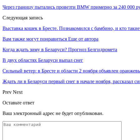
Через границу пытались провезти BMW примерно за 240 000 ру
Следующая запись
Выставка кошек в Бресте. Познакомился с бамбино, и кто таки
Вам также могут понравиться
Еще от автора
Когда ждать зиму в Беларуси? Прогноз Белгидромета
В двух областях Беларуси выпал снег
Сильный ветер: в Бресте и области 2 ноября объявлен оранжев
Ждать ли в Беларуси первый снег в начале ноября, рассказал с
Prev
Next
Оставьте ответ
Ваш электронный адрес не будет опубликован.