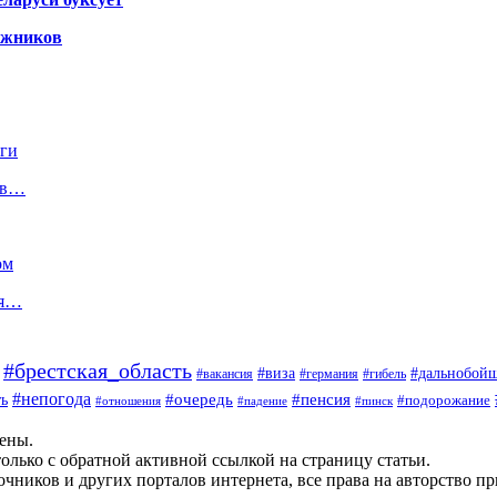
гажников
оги
цев…
ом
ся…
#брестская_область
#дальнобой
#виза
#вакансия
#германия
#гибель
#непогода
#очередь
#пенсия
ь
#подорожание
#отношения
#падение
#пинск
щены.
олько с обратной активной ссылкой на страницу статьи.
чников и других порталов интернета, все права на авторство п