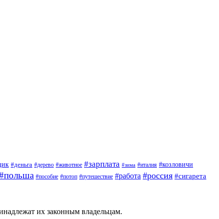
#зарплата
щик
#деньга
#козловичи
#дерево
#животное
#италия
#зима
#польша
#россия
#работа
#сигарета
#пособие
#потоп
#путешествие
ринадлежат их законным владельцам.