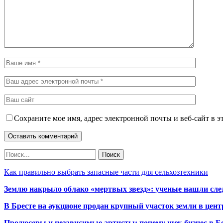
Сохраните мое имя, адрес электронной почты и веб-сайт в э
Как правильно выбрать запасные части для сельхозтехники
Землю накрыло облако «мертвых звезд»: ученые нашли сле
В Бресте на аукционе продан крупный участок земли в центр
Продюсеры и независимые артисты: почему шоу-бизнес в Бе