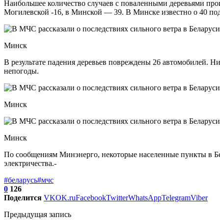
Наибольшее количество случаев с поваленными деревьями произ
Могилевской -16, в Минской — 39. В Минске известно о 40 п
Минск
В результате падения деревьев повреждены 26 автомобилей. Н
непогоды.
Минск
Минск
По сообщениям Минэнерго, некоторые населенные пункты в Бел
электричества.-
#беларусь
#мчс
0
126
Поделится
VK
OK.ru
Facebook
Twitter
WhatsApp
Telegram
Viber
Предыдущая запись