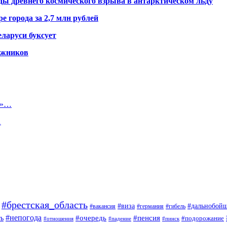
ды древнего космического взрыва в антарктическом льду
е города за 2,7 млн рублей
ларуси буксует
гажников
и»…
…
#брестская_область
#дальнобой
#виза
#вакансия
#германия
#гибель
#непогода
#очередь
#пенсия
ь
#подорожание
#отношения
#падение
#пинск