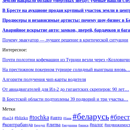
Землю накрыло облако «мертвых звезд»: ученые нашли сле
В Бресте на аукционе продан крупный участок земли в центр
Продюсеры и независимые артисты: почему шоу-бизнес в Бе
Аварийное вскрытие авто: замков, дверей, бардачков и ба
Почему эвакуатор — лучшее решение в критической ситуации
Интересное:
Почти полсотни кофемашин из Турции везли через «Козлович
На престижном покерном турнире солидный выигрыш вновь
Алгоритм получения чип-карты водителя
От авиадвигателей для Ил-2 до гигантских скреперов: 90 лет…
В Брестской области подтоплены 39 подворий и три участка…
Метки
#беларусь
#брест
#tochka
#авто
#blizko
#bar24
#банк
#контрабанда
#литва
#налог
#недвижимост
#кредит
#минск
#медицина