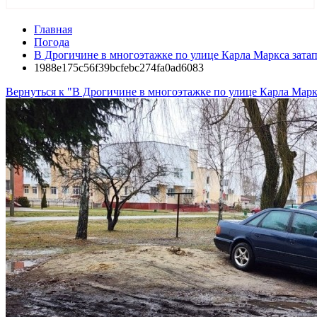
Главная
Погода
В Дрогичине в многоэтажке по улице Карла Маркса затап
1988e175c56f39bcfebc274fa0ad6083
Вернуться к "В Дрогичине в многоэтажке по улице Карла Марк