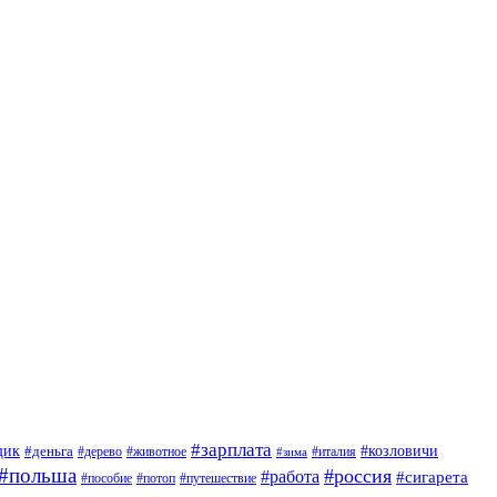
#зарплата
щик
#деньга
#козловичи
#дерево
#животное
#италия
#зима
#польша
#россия
#работа
#сигарета
#пособие
#потоп
#путешествие