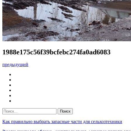
1988e175c56f39bcfebc274fa0ad6083
предыдущий
Как правильно выбрать запасные части для сельхозтехники