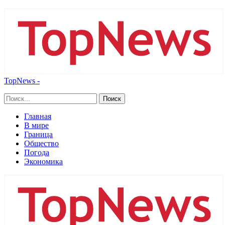
TopNews -
Главная
В мире
Граница
Общество
Погода
Экономика