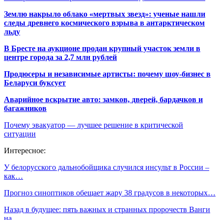
Землю накрыло облако «мертвых звезд»: ученые нашли
следы древнего космического взрыва в антарктическом
льду
В Бресте на аукционе продан крупный участок земли в
центре города за 2,7 млн рублей
Продюсеры и независимые артисты: почему шоу-бизнес в
Беларуси буксует
Аварийное вскрытие авто: замков, дверей, бардачков и
багажников
Почему эвакуатор — лучшее решение в критической
ситуации
Интересное:
У белорусского дальнобойщика случился инсульт в России –
как…
Прогноз синоптиков обещает жару 38 градусов в некоторых…
Назад в будущее: пять важных и странных пророчеств Ванги
на…