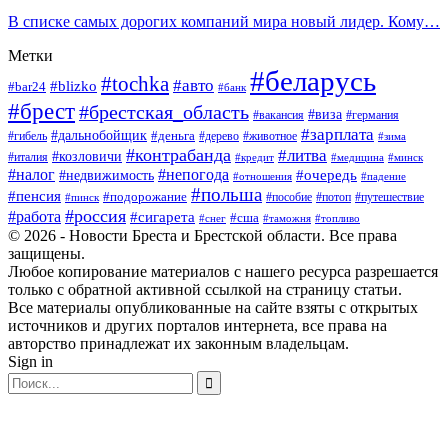
В списке самых дорогих компаний мира новый лидер. Кому…
Метки
#беларусь
#tochka
#авто
#blizko
#bar24
#банк
#брест
#брестская_область
#виза
#вакансия
#германия
#зарплата
#дальнобойщик
#деньга
#гибель
#дерево
#животное
#зима
#контрабанда
#литва
#козловичи
#италия
#кредит
#минск
#медицина
#налог
#непогода
#очередь
#недвижимость
#отношения
#падение
#польша
#пенсия
#подорожание
#пособие
#потоп
#путешествие
#пинск
#россия
#работа
#сигарета
#сша
#таможня
#топливо
#снег
© 2026 - Новости Бреста и Брестской области. Все права
защищены.
Любое копирование материалов с нашего ресурса разрешается
только с обратной активной ссылкой на страницу статьи.
Все материалы опубликованные на сайте взяты с открытых
источников и других порталов интернета, все права на
авторство принадлежат их законным владельцам.
Sign in