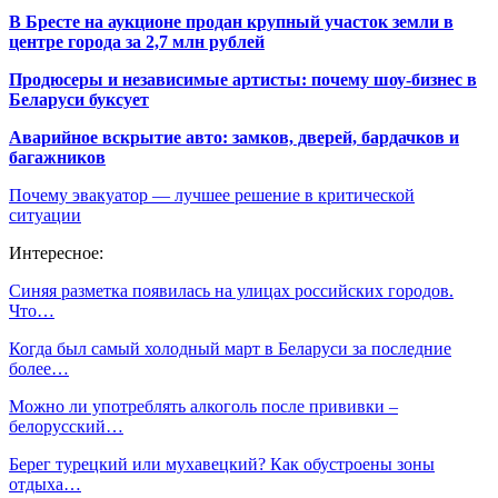
В Бресте на аукционе продан крупный участок земли в
центре города за 2,7 млн рублей
Продюсеры и независимые артисты: почему шоу-бизнес в
Беларуси буксует
Аварийное вскрытие авто: замков, дверей, бардачков и
багажников
Почему эвакуатор — лучшее решение в критической
ситуации
Интересное:
Синяя разметка появилась на улицах российских городов.
Что…
Когда был самый холодный март в Беларуси за последние
более…
Можно ли употреблять алкоголь после прививки –
белорусский…
Берег турецкий или мухавецкий? Как обустроены зоны
отдыха…