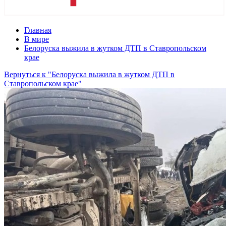
Главная
В мире
Белоруска выжила в жутком ДТП в Ставропольском
крае
Вернуться к "Белоруска выжила в жутком ДТП в
Ставропольском крае"