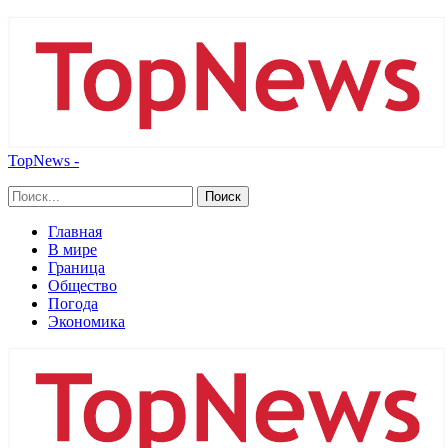
TopNews -
Главная
В мире
Граница
Общество
Погода
Экономика