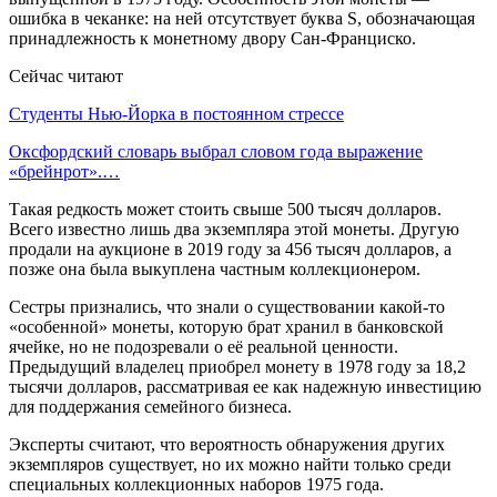
ошибка в чеканке: на ней отсутствует буква S, обозначающая
принадлежность к монетному двору Сан-Франциско.
Сейчас читают
Студенты Нью-Йорка в постоянном стрессе
Оксфордский словарь выбрал словом года выражение
«брейнрот».…
Такая редкость может стоить свыше 500 тысяч долларов.
Всего известно лишь два экземпляра этой монеты. Другую
продали на аукционе в 2019 году за 456 тысяч долларов, а
позже она была выкуплена частным коллекционером.
Сестры признались, что знали о существовании какой-то
«особенной» монеты, которую брат хранил в банковской
ячейке, но не подозревали о её реальной ценности.
Предыдущий владелец приобрел монету в 1978 году за 18,2
тысячи долларов, рассматривая ее как надежную инвестицию
для поддержания семейного бизнеса.
Эксперты считают, что вероятность обнаружения других
экземпляров существует, но их можно найти только среди
специальных коллекционных наборов 1975 года.