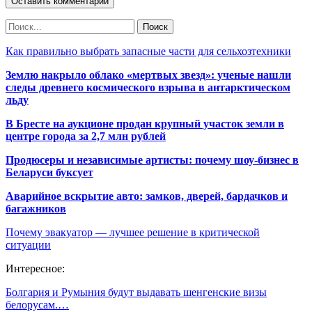
Как правильно выбрать запасные части для сельхозтехники
Землю накрыло облако «мертвых звезд»: ученые нашли
следы древнего космического взрыва в антарктическом
льду
В Бресте на аукционе продан крупный участок земли в
центре города за 2,7 млн рублей
Продюсеры и независимые артисты: почему шоу-бизнес в
Беларуси буксует
Аварийное вскрытие авто: замков, дверей, бардачков и
багажников
Почему эвакуатор — лучшее решение в критической
ситуации
Интересное:
Болгария и Румыния будут выдавать шенгенские визы
белорусам.…