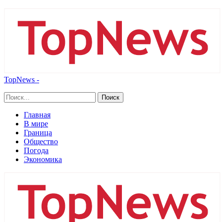
TopNews -
Главная
В мире
Граница
Общество
Погода
Экономика