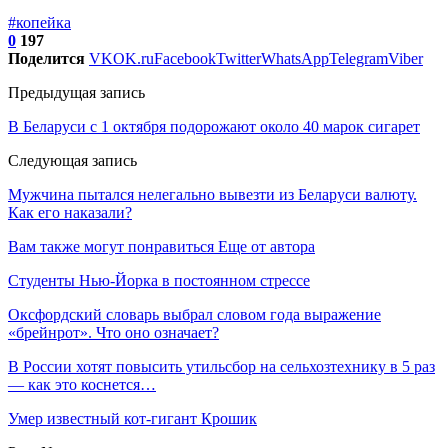
#копейка
0
197
Поделится
VK
OK.ru
Facebook
Twitter
WhatsApp
Telegram
Viber
Предыдущая запись
В Беларуси с 1 октября подорожают около 40 марок сигарет
Следующая запись
Мужчина пытался нелегально вывезти из Беларуси валюту.
Как его наказали?
Вам также могут понравиться
Еще от автора
Студенты Нью-Йорка в постоянном стрессе
Оксфордский словарь выбрал словом года выражение
«брейнрот». Что оно означает?
В России хотят повысить утильсбор на сельхозтехнику в 5 раз
— как это коснется…
Умер известный кот-гигант Крошик