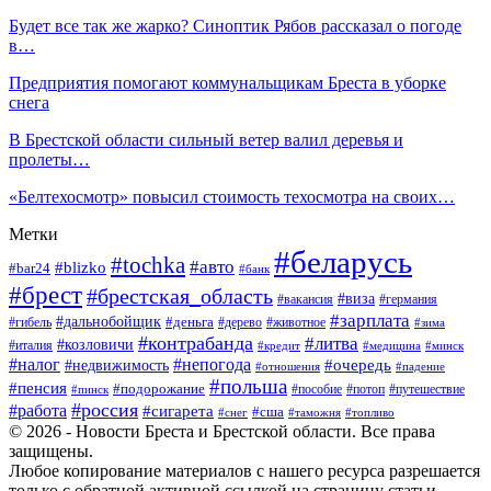
Будет все так же жарко? Синоптик Рябов рассказал о погоде
в…
Предприятия помогают коммунальщикам Бреста в уборке
снега
В Брестской области сильный ветер валил деревья и
пролеты…
«Белтехосмотр» повысил стоимость техосмотра на своих…
Метки
#беларусь
#tochka
#авто
#blizko
#bar24
#банк
#брест
#брестская_область
#виза
#вакансия
#германия
#зарплата
#дальнобойщик
#деньга
#гибель
#дерево
#животное
#зима
#контрабанда
#литва
#козловичи
#италия
#кредит
#минск
#медицина
#налог
#непогода
#очередь
#недвижимость
#отношения
#падение
#польша
#пенсия
#подорожание
#пособие
#потоп
#путешествие
#пинск
#россия
#работа
#сигарета
#сша
#таможня
#топливо
#снег
© 2026 - Новости Бреста и Брестской области. Все права
защищены.
Любое копирование материалов с нашего ресурса разрешается
только с обратной активной ссылкой на страницу статьи.