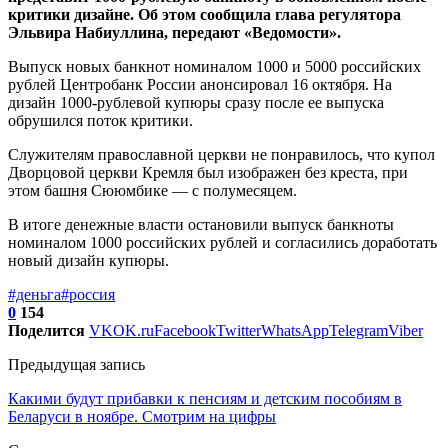
критики дизайне. Об этом сообщила глава регулятора
Эльвира Набиуллина, передают «Ведомости».
Выпуск новых банкнот номиналом 1000 и 5000 российских
рублей Центробанк России анонсировал 16 октября. На
дизайн 1000-рублевой купюры сразу после ее выпуска
обрушился поток критики.
Служителям православной церкви не понравилось, что купол
Дворцовой церкви Кремля был изображен без креста, при
этом башня Сююмбике — с полумесяцем.
В итоге денежные власти остановили выпуск банкноты
номиналом 1000 российских рублей и согласились доработать
новый дизайн купюры.
#деньга
#россия
0
154
Поделится
VK
OK.ru
Facebook
Twitter
WhatsApp
Telegram
Viber
Предыдущая запись
Какими будут прибавки к пенсиям и детским пособиям в
Беларуси в ноябре. Смотрим на цифры