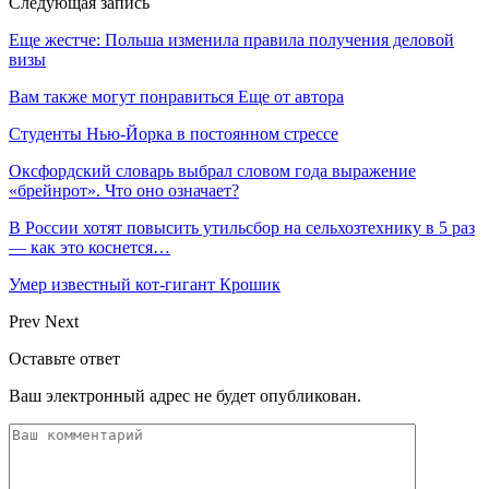
Следующая запись
Еще жестче: Польша изменила правила получения деловой
визы
Вам также могут понравиться
Еще от автора
Студенты Нью-Йорка в постоянном стрессе
Оксфордский словарь выбрал словом года выражение
«брейнрот». Что оно означает?
В России хотят повысить утильсбор на сельхозтехнику в 5 раз
— как это коснется…
Умер известный кот-гигант Крошик
Prev
Next
Оставьте ответ
Ваш электронный адрес не будет опубликован.