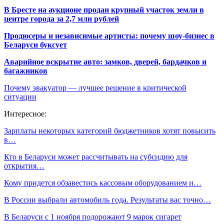
В Бресте на аукционе продан крупный участок земли в
центре города за 2,7 млн рублей
Продюсеры и независимые артисты: почему шоу-бизнес в
Беларуси буксует
Аварийное вскрытие авто: замков, дверей, бардачков и
багажников
Почему эвакуатор — лучшее решение в критической
ситуации
Интересное:
Зарплаты некоторых категорий бюджетников хотят повысить
в…
Кто в Беларуси может рассчитывать на субсидию для
открытия…
Кому придется обзавестись кассовым оборудованием и…
В России выбрали автомобиль года. Результаты вас точно…
В Беларуси с 1 ноября подорожают 9 марок сигарет