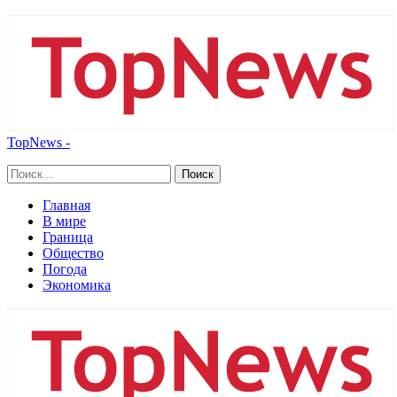
TopNews -
Главная
В мире
Граница
Общество
Погода
Экономика