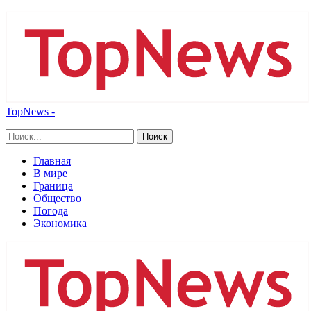
TopNews -
Главная
В мире
Граница
Общество
Погода
Экономика