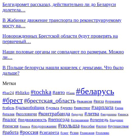
Белгидромет рассказал, действительно ли до Беларуси
долетела…
В Жабинке движение транспорта по реконструируемому
мосту на…
Новорожденных Брестской области будут проверять на
первичный…
Наши половые органы не совпадают по размерам. Можно
ли…
В Польше белорусы нашли кошелек с деньгами. Что было
дальше?
Метки
#беларусь
#tochka
#авто
#blizko
#bar24
#банк
#брест
#брестская_область
#виза
#вакансия
#германия
#зарплата
#дальнобойщик
#деньга
#гибель
#дерево
#животное
#зима
#контрабанда
#литва
#козловичи
#италия
#кредит
#минск
#медицина
#налог
#непогода
#очередь
#недвижимость
#отношения
#падение
#польша
#пенсия
#подорожание
#пособие
#потоп
#путешествие
#пинск
#россия
#работа
#сигарета
#сша
#таможня
#топливо
#снег