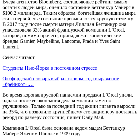
Вчера агентство Bloomberg, составляющее рейтинг самых
богатых людей мира, оценило состояние Беттанкур Майерс в
$100,2 миллиарда. Таким образом, богатейшая женщина мира
стала первой, чье состояние превысило эту круглую отметку.
В 2017 году после смерти матери Лиллиан Беттанкур она
унаследовала 33% акций французской компании L’Oreal,
которой, помимо прочего, принадлежат косметические
бренды Garnier, Maybelline, Lancome, Prada и Yves Saint
Laurent.
Сейчас читают
Студенты Нью-Йорка в постоянном стрессе
Оксфордский словарь выбрал словом года выражение
«брейнрот».…
Во время коронавирусной пандемии продажи L’Oreal упали,
однако после ее окончания дела компании заметно
улучшились. Только за последний год акции гиганта выросли
на 35%, что позволило крупнейшему его акционеру поставить
рекорд по размеру состояния, пишет Daily Mail.
Компания L’Oreal была основана дедом мадам Беттанкур
Майерс Эженом Шюлле в 1909 году.