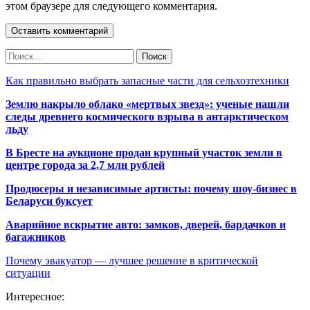
этом браузере для следующего комментария.
Как правильно выбрать запасные части для сельхозтехники
Землю накрыло облако «мертвых звезд»: ученые нашли
следы древнего космического взрыва в антарктическом
льду
В Бресте на аукционе продан крупный участок земли в
центре города за 2,7 млн рублей
Продюсеры и независимые артисты: почему шоу-бизнес в
Беларуси буксует
Аварийное вскрытие авто: замков, дверей, бардачков и
багажников
Почему эвакуатор — лучшее решение в критической
ситуации
Интересное: