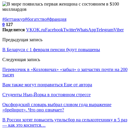
#беттанкур
#богатство
#франция
0
127
Поделится
VK
OK.ru
Facebook
Twitter
WhatsApp
Telegram
Viber
Предыдущая запись
В Беларуси с 1 февраля пенсии будут повышены
Следующая запись
Перевозчик в «Козловичах» «забыл» о запчастях почти на 200
тысяч
Вам также могут понравиться
Еще от автора
Студенты Нью-Йорка в постоянном стрессе
Оксфордский словарь выбрал словом года выражение
«брейнрот». Что оно означает?
В России хотят повысить утильсбор на сельхозтехнику в 5 раз
— как это коснется…