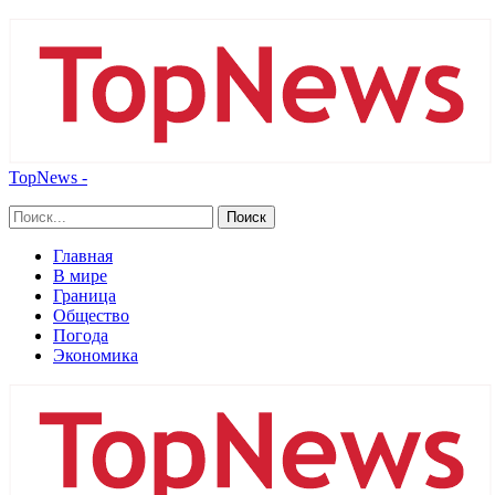
TopNews -
Главная
В мире
Граница
Общество
Погода
Экономика