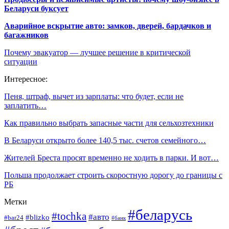
Беларуси буксует
Аварийное вскрытие авто: замков, дверей, бардачков и
багажников
Почему эвакуатор — лучшее решение в критической
ситуации
Интересное:
Пеня, штраф, вычет из зарплаты: что будет, если не
заплатить…
Как правильно выбрать запасные части для сельхозтехники
В Беларуси открыто более 140,5 тыс. счетов семейного…
Жителей Бреста просят временно не ходить в парки. И вот…
Польша продолжает строить скоростную дорогу до границы с
РБ
Метки
#беларусь
#tochka
#авто
#blizko
#bar24
#банк