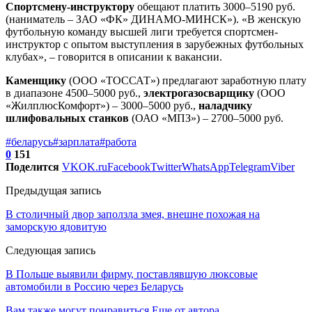
Спортсмену-инструктору
обещают платить 3000–5190 руб.
(наниматель – ЗАО «ФК» ДИНАМО-МИНСК»). «В женскую
футбольную команду высшей лиги требуется спортсмен-
инструктор с опытом выступления в зарубежных футбольных
клубах», – говорится в описании к вакансии.
Каменщику
(ООО «ТОССАТ») предлагают заработную плату
в диапазоне 4500–5000 руб.,
электрогазосварщику
(ООО
«ЖилплюсКомфорт») – 3000–5000 руб.,
наладчику
шлифовальных станков
(ОАО «МПЗ») – 2700–5000 руб.
#беларусь
#зарплата
#работа
0
151
Поделится
VK
OK.ru
Facebook
Twitter
WhatsApp
Telegram
Viber
Предыдущая запись
В столичный двор заползла змея, внешне похожая на
заморскую ядовитую
Следующая запись
В Польше выявили фирму, поставлявшую люксовые
автомобили в Россию через Беларусь
Вам также могут понравиться
Еще от автора