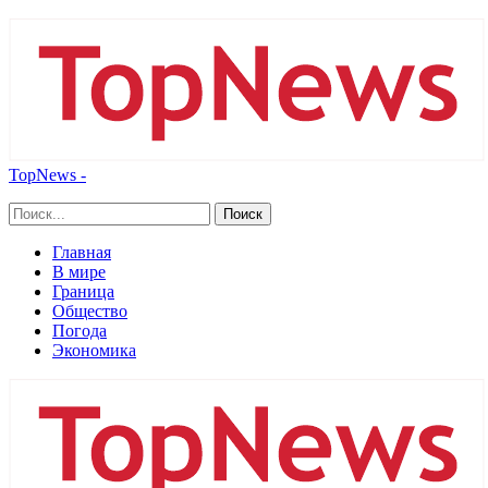
TopNews -
Главная
В мире
Граница
Общество
Погода
Экономика