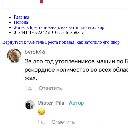
Главная
Погода
Житель Бреста показал, как затопило его двор
0184414f76c22425f916eaadb13b835c
Вернуться к "Житель Бреста показал, как затопило его двор"