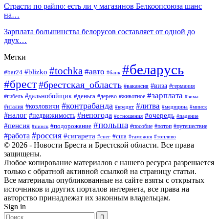
Страсти по райпо: есть ли у магазинов Белкоопсоюза шанс
на…
Зарплата большинства белорусов составляет от одной до
двух…
Метки
#беларусь
#tochka
#авто
#blizko
#bar24
#банк
#брест
#брестская_область
#виза
#вакансия
#германия
#зарплата
#дальнобойщик
#деньга
#гибель
#дерево
#животное
#зима
#контрабанда
#литва
#козловичи
#италия
#кредит
#минск
#медицина
#налог
#непогода
#очередь
#недвижимость
#отношения
#падение
#польша
#пенсия
#подорожание
#пособие
#потоп
#путешествие
#пинск
#россия
#работа
#сигарета
#сша
#таможня
#топливо
#снег
© 2026 - Новости Бреста и Брестской области. Все права
защищены.
Любое копирование материалов с нашего ресурса разрешается
только с обратной активной ссылкой на страницу статьи.
Все материалы опубликованные на сайте взяты с открытых
источников и других порталов интернета, все права на
авторство принадлежат их законным владельцам.
Sign in