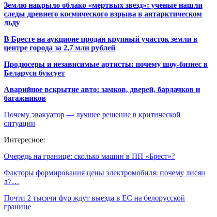
Землю накрыло облако «мертвых звезд»: ученые нашли
следы древнего космического взрыва в антарктическом
льду
В Бресте на аукционе продан крупный участок земли в
центре города за 2,7 млн рублей
Продюсеры и независимые артисты: почему шоу-бизнес в
Беларуси буксует
Аварийное вскрытие авто: замков, дверей, бардачков и
багажников
Почему эвакуатор — лучшее решение в критической
ситуации
Интересное:
Очередь на границе: сколько машин в ПП «Брест»?
Факторы формирования цены электромобиля: почему лисян
л7…
Почти 2 тысячи фур ждут выезда в ЕС на белорусской
границе