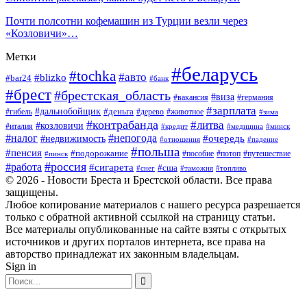
Почти полсотни кофемашин из Турции везли через
«Козловичи»…
Метки
#беларусь
#tochka
#авто
#blizko
#bar24
#банк
#брест
#брестская_область
#виза
#вакансия
#германия
#зарплата
#дальнобойщик
#деньга
#гибель
#дерево
#животное
#зима
#контрабанда
#литва
#козловичи
#италия
#кредит
#минск
#медицина
#налог
#непогода
#очередь
#недвижимость
#отношения
#падение
#польша
#пенсия
#подорожание
#пособие
#потоп
#путешествие
#пинск
#россия
#работа
#сигарета
#сша
#таможня
#топливо
#снег
© 2026 - Новости Бреста и Брестской области. Все права
защищены.
Любое копирование материалов с нашего ресурса разрешается
только с обратной активной ссылкой на страницу статьи.
Все материалы опубликованные на сайте взяты с открытых
источников и других порталов интернета, все права на
авторство принадлежат их законным владельцам.
Sign in