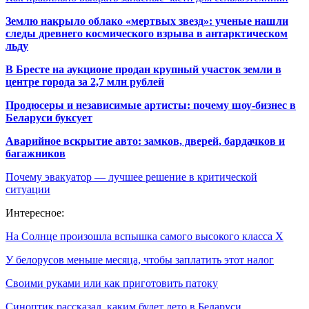
Землю накрыло облако «мертвых звезд»: ученые нашли
следы древнего космического взрыва в антарктическом
льду
В Бресте на аукционе продан крупный участок земли в
центре города за 2,7 млн рублей
Продюсеры и независимые артисты: почему шоу-бизнес в
Беларуси буксует
Аварийное вскрытие авто: замков, дверей, бардачков и
багажников
Почему эвакуатор — лучшее решение в критической
ситуации
Интересное:
На Солнце произошла вспышка самого высокого класса Х
У белорусов меньше месяца, чтобы заплатить этот налог
Своими руками или как приготовить патоку
Синоптик рассказал, каким будет лето в Беларуси