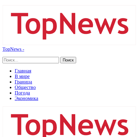
TopNews -
Главная
В мире
Граница
Общество
Погода
Экономика