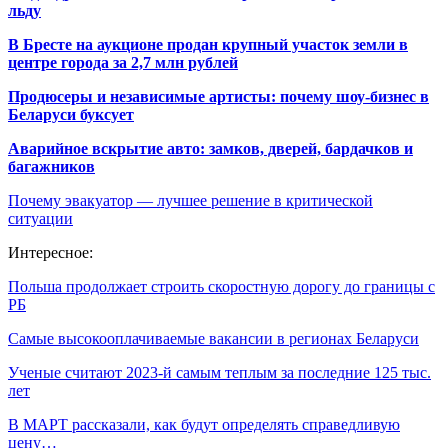
льду
В Бресте на аукционе продан крупный участок земли в
центре города за 2,7 млн рублей
Продюсеры и независимые артисты: почему шоу-бизнес в
Беларуси буксует
Аварийное вскрытие авто: замков, дверей, бардачков и
багажников
Почему эвакуатор — лучшее решение в критической
ситуации
Интересное:
Польша продолжает строить скоростную дорогу до границы с
РБ
Самые высокооплачиваемые вакансии в регионах Беларуси
Ученые считают 2023-й самым теплым за последние 125 тыс.
лет
В МАРТ рассказали, как будут определять справедливую
цену…