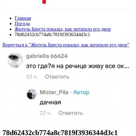
Главная
Погода
Житель Бреста показал, как затопило его двор
78d62432cb774a8c7819f3936344d3c1
Вернуться к "Житель Бреста показал, как затопило его двор"
78d62432cb774a8c7819f3936344d3c1