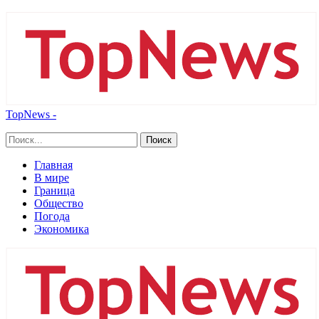
TopNews -
Главная
В мире
Граница
Общество
Погода
Экономика