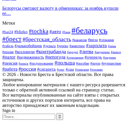
Белорусы сметают валюту в обменниках: за ноябрь купили
ее…
Метки
#беларусь
#tochka
#авто
#blizko
#bar24
#банк
#брест
#брестская_область
#виза
#вакансия
#германия
#зарплата
#дальнобойщик
#деньга
#гибель
#дерево
#животное
#зима
#контрабанда
#литва
#козловичи
#италия
#кредит
#минск
#медицина
#налог
#непогода
#очередь
#недвижимость
#отношения
#падение
#польша
#пенсия
#подорожание
#пособие
#потоп
#путешествие
#пинск
#россия
#работа
#сигарета
#сша
#таможня
#топливо
#снег
© 2026 - Новости Бреста и Брестской области. Все права
защищены.
Любое копирование материалов с нашего ресурса разрешается
только с обратной активной ссылкой на страницу статьи.
Все материалы опубликованные на сайте взяты с открытых
источников и других порталов интернета, все права на
авторство принадлежат их законным владельцам.
Sign in