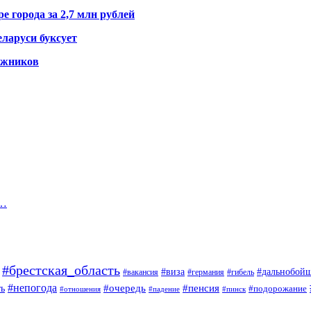
е города за 2,7 млн рублей
ларуси буксует
гажников
о…
#брестская_область
#дальнобой
#виза
#вакансия
#германия
#гибель
#непогода
#очередь
#пенсия
ь
#подорожание
#отношения
#падение
#пинск