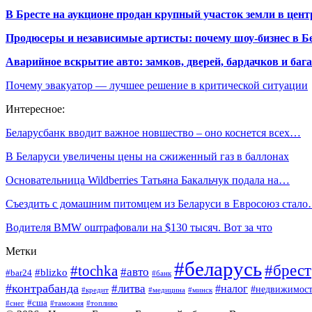
В Бресте на аукционе продан крупный участок земли в центр
Продюсеры и независимые артисты: почему шоу-бизнес в Бе
Аварийное вскрытие авто: замков, дверей, бардачков и ба
Почему эвакуатор — лучшее решение в критической ситуации
Интересное:
Беларусбанк вводит важное новшество – оно коснется всех…
В Беларуси увеличены цены на сжиженный газ в баллонах
Основательница Wildberries Татьяна Бакальчук подала на…
Съездить с домашним питомцем из Беларуси в Евросоюз стал
Водителя BMW оштрафовали на $130 тысяч. Вот за что
Метки
#беларусь
#брест
#tochka
#авто
#blizko
#bar24
#банк
#контрабанда
#литва
#налог
#недвижимост
#кредит
#минск
#медицина
#сша
#таможня
#топливо
#снег