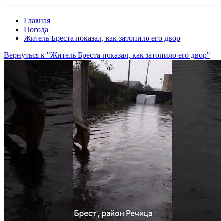
Главная
Погода
Житель Бреста показал, как затопило его двор
Вернуться к "Житель Бреста показал, как затопило его двор"