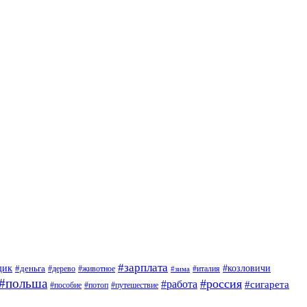
#зарплата
щик
#деньга
#козловичи
#дерево
#животное
#италия
#зима
#польша
#россия
#работа
#сигарета
#пособие
#потоп
#путешествие